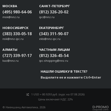
МОСКВА
САНКТ-ПЕТЕРБУРГ
(495) 980-64-06
(812) 326-20-02
msk@nnz.ru
ipc@nnz.ru
НОВОСИБИРСК
ЕКАТЕРИНБУРГ
(383) 330-05-18
(343) 311-90-07
nsk@nnz-ipc.ru
ekb@nnz-ipc.ru
АЛМАТЫ
ЧАСТНЫМ ЛИЦАМ
(727) 339-97-17
(812) 326-45-54
kaz@nnz.ru
ipc-shopping@nnz.ru
НАШЛИ ОШИБКУ В ТЕКСТЕ?
Выделите ее и нажмите Ctrl+Enter
1 USD = 80.9293 руб. (курс на 07.08.2026)
Цены включают НДС 22%
© Ниеншанц-Автоматика, 2026