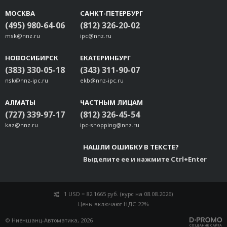
МОСКВА
САНКТ-ПЕТЕРБУРГ
(495) 980-64-06
(812) 326-20-02
msk@nnz.ru
ipc@nnz.ru
НОВОСИБИРСК
ЕКАТЕРИНБУРГ
(383) 330-05-18
(343) 311-90-07
nsk@nnz-ipc.ru
ekb@nnz-ipc.ru
АЛМАТЫ
ЧАСТНЫМ ЛИЦАМ
(727) 339-97-17
(812) 326-45-54
kaz@nnz.ru
ipc-shopping@nnz.ru
НАШЛИ ОШИБКУ В ТЕКСТЕ?
Выделите ее и нажмите Ctrl+Enter
1 USD = 82.1665 руб. (курс на 08.08.2026)
Цены включают НДС 22%
© Ниеншанц-Автоматика, 2026