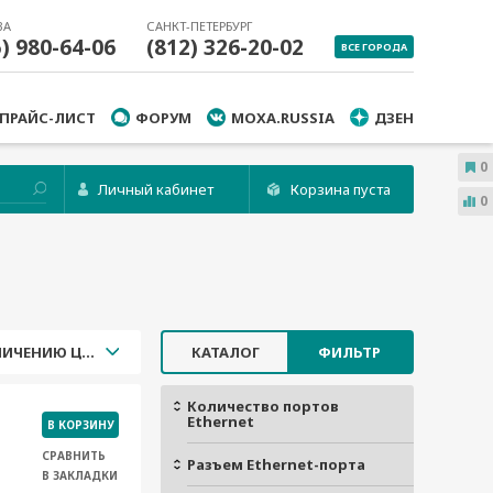
ВА
САНКТ-ПЕТЕРБУРГ
5) 980-64-06
(812) 326-20-02
ВСЕ ГОРОДА
ПРАЙС-ЛИСТ
ФОРУМ
MOXA.RUSSIA
ДЗЕН
0
Личный кабинет
Корзина пуста
0
УВЕЛИЧЕНИЮ ЦЕНЫ
КАТАЛОГ
ФИЛЬТР
Количество портов
Ethernet
В КОРЗИНУ
СРАВНИТЬ
Разъем Ethernet-порта
В ЗАКЛАДКИ