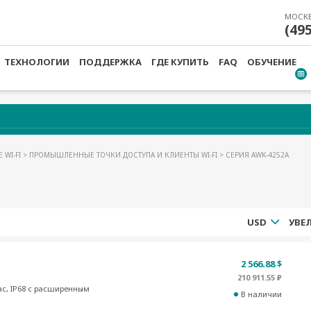
МОСК
(49
ТЕХНОЛОГИИ
ПОДДЕРЖКА
ГДЕ КУПИТЬ
FAQ
ОБУЧЕНИЕ
 WI-FI
>
ПРОМЫШЛЕННЫЕ ТОЧКИ ДОСТУПА И КЛИЕНТЫ WI-FI
> СЕРИЯ AWK-4252А
USD
2 566.88 $
210 911.55 ₽
ac, IP68 с расширенным
В наличии