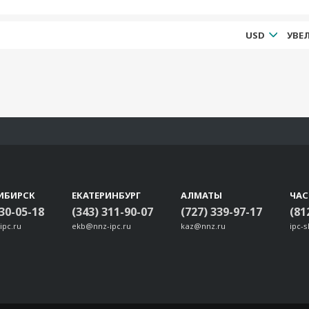
USD
ИБИРСК
ЕКАТЕРИНБУРГ
АЛМАТЫ
ЧА
330-05-18
(343) 311-90-07
(727) 339-97-17
(81
ipc.ru
ekb@nnz-ipc.ru
kaz@nnz.ru
ipc-