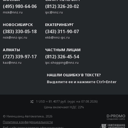
(495) 980-64-06
(812) 326-20-02
msk@nnz.ru
ipc@nnz.ru
НОВОСИБИРСК
ЕКАТЕРИНБУРГ
(383) 330-05-18
(343) 311-90-07
nsk@nnz-ipc.ru
ekb@nnz-ipc.ru
АЛМАТЫ
ЧАСТНЫМ ЛИЦАМ
(727) 339-97-17
(812) 326-45-54
kaz@nnz.ru
ipc-shopping@nnz.ru
НАШЛИ ОШИБКУ В ТЕКСТЕ?
Выделите ее и нажмите Ctrl+Enter
1 USD = 81.4077 руб. (курс на 07.08.2026)
Цены включают НДС 22%
© Ниеншанц-Автоматика, 2026
Политика конфиденциальности
Веб-сайт принадлежит
официальному