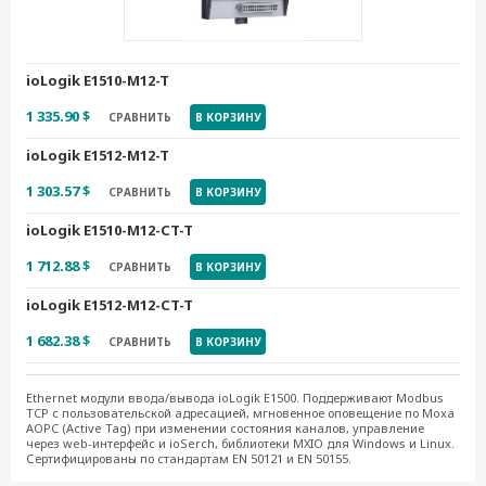
ioLogik E1510-M12-T
1 335.90 $
СРАВНИТЬ
В КОРЗИНУ
ioLogik E1512-M12-T
1 303.57 $
СРАВНИТЬ
В КОРЗИНУ
ioLogik E1510-M12-CT-T
1 712.88 $
СРАВНИТЬ
В КОРЗИНУ
ioLogik E1512-M12-CT-T
1 682.38 $
СРАВНИТЬ
В КОРЗИНУ
Ethernet модули ввода/вывода ioLogik E1500. Поддерживают Modbus
TCP с пользовательской адресацией, мгновенное оповещение по Moxa
AOPC (Active Tag) при изменении состояния каналов, управление
через web-интерфейс и ioSerch, библиотеки MXIO для Windows и Linux.
Сертифицированы по стандартам EN 50121 и EN 50155.