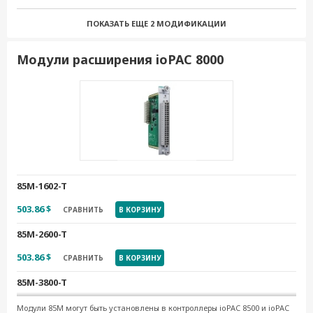
2 535.77 $
СРАВНИТЬ
В КОРЗИНУ
ПОКАЗАТЬ ЕЩЕ
2 МОДИФИКАЦИИ
ioPAC 8600-CPU30-RJ45-IEC-T
3 067.08 $
СРАВНИТЬ
В КОРЗИНУ
Модули расширения ioPAC 8000
ioPAC 8600-BM005-T
2 055.70 $
СРАВНИТЬ
В КОРЗИНУ
ioPAC 8600-BM012-T
4 328.56 $
СРАВНИТЬ
В КОРЗИНУ
85M-1602-T
503.86 $
СРАВНИТЬ
В КОРЗИНУ
85M-2600-T
503.86 $
СРАВНИТЬ
В КОРЗИНУ
85M-3800-T
838.14 $
СРАВНИТЬ
В КОРЗИНУ
Модули 85M могут быть установлены в контроллеры ioPAC 8500 и ioPAC