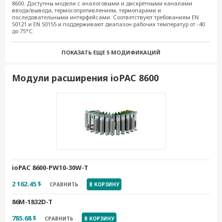
8600. Доступны модели с аналоговыми и дискретными каналами
ввода/вывода, термосопротивлением, термопарами и
85M-3801-T
последовательными интерфейсами. Соответствуют требованиям EN
50121 и EN 50155 и поддерживают диапазон рабочих температур от -40
1 001.01 $
СРАВНИТЬ
В КОРЗИНУ
до 75°C.
85M-3810-T
ПОКАЗАТЬ ЕЩЕ
5 МОДИФИКАЦИЙ
838.14 $
СРАВНИТЬ
В КОРЗИНУ
Модули расширения ioPAC 8600
85M-3811-T
1 001.01 $
СРАВНИТЬ
В КОРЗИНУ
85M-5401-T
1 096.17 $
СРАВНИТЬ
В КОРЗИНУ
85M-BKTES
86.62 $
СРАВНИТЬ
В КОРЗИНУ
ioPAC 8600-PW10-30W-T
85M-6600-T
2 162.45 $
СРАВНИТЬ
В КОРЗИНУ
941.23 $
СРАВНИТЬ
В КОРЗИНУ
86M-1832D-T
85M-6810-T
785.68 $
СРАВНИТЬ
В КОРЗИНУ