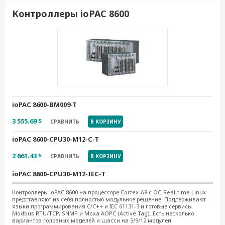
Контроллеры ioPAC 8600
ioPAC 8600-BM009-T
3 555.69 $
СРАВНИТЬ
В КОРЗИНУ
ioPAC 8600-CPU30-M12-C-T
2 661.43 $
СРАВНИТЬ
В КОРЗИНУ
ioPAC 8600-CPU30-M12-IEC-T
3 184.81 $
СРАВНИТЬ
В КОРЗИНУ
Контроллеры ioPAC 8600 на процессоре Cortex-A8 с ОС Real-time Linux
представляют из себя полностью модульное решение. Поддерживают
языки программирования C/C++ и IEC 61131-3 и готовые сервисы
ioPAC 8600-CPU30-RJ45-C-T
Modbus RTU/TCP, SNMP и Moxa AOPC (Active Tag). Есть несколько
вариантов головных моделей и шасси на 5/9/12 модулей.