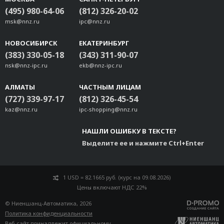
(495) 980-64-06
(812) 326-20-02
msk@nnz.ru
ipc@nnz.ru
НОВОСИБИРСК
ЕКАТЕРИНБУРГ
(383) 330-05-18
(343) 311-90-07
nsk@nnz-ipc.ru
ekb@nnz-ipc.ru
АЛМАТЫ
ЧАСТНЫМ ЛИЦАМ
(727) 339-97-17
(812) 326-45-54
kaz@nnz.ru
ipc-shopping@nnz.ru
НАШЛИ ОШИБКУ В ТЕКСТЕ?
Выделите ее и нажмите Ctrl+Enter
1 USD = 82.1665 руб. (курс на 09.08.2026)
Цены включают НДС 22%
© Ниеншанц-Автоматика, 2026
Политика конфиденциальности
Веб-сайт принадлежит
официальному