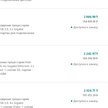
2 006.90 $
164 899.95 ₽
ядерным процессором
Доступно к заказу
SB 2.0, 2 x Gigabit
D, портом для подключения
2 242.97 $
184 296.99 ₽
ным процессором Intel
Доступно к заказу
, 4 x Gigabit Ethernet, 2 x
ast, 1 слотом SD, портом
 USIM
2 324.71 $
191 013.28 ₽
ядерным процессором
Доступно к заказу
SB 2.0, 4 x Gigabit
, 1 слотом CFast, 1 слотом