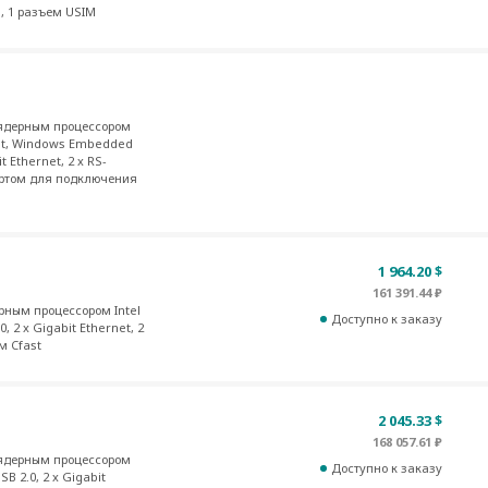
, 1 разъем USIM
ядерным процессором
Fast, Windows Embedded
t Ethernet, 2 x RS-
 портом для подключения
1 964.20 $
161 391.44 ₽
ным процессором Intel
Доступно к заказу
0, 2 x Gigabit Ethernet, 2
м Cfast
2 045.33 $
168 057.61 ₽
ядерным процессором
Доступно к заказу
SB 2.0, 2 x Gigabit