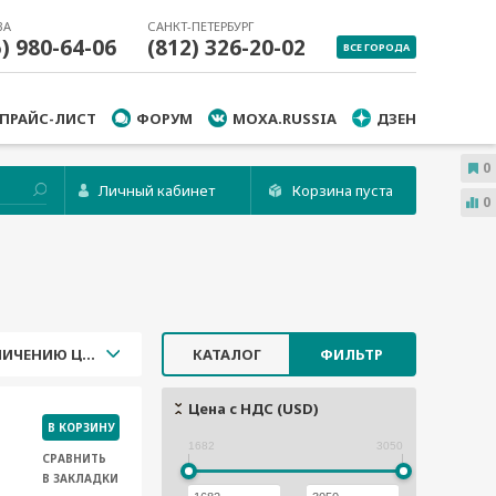
ВА
САНКТ-ПЕТЕРБУРГ
5) 980-64-06
(812) 326-20-02
ВСЕ ГОРОДА
ПРАЙС-ЛИСТ
ФОРУМ
MOXA.RUSSIA
ДЗЕН
0
Личный кабинет
Корзина пуста
0
УВЕЛИЧЕНИЮ ЦЕНЫ
КАТАЛОГ
ФИЛЬТР
Цена с НДС (USD)
В КОРЗИНУ
1682
3050
СРАВНИТЬ
В ЗАКЛАДКИ