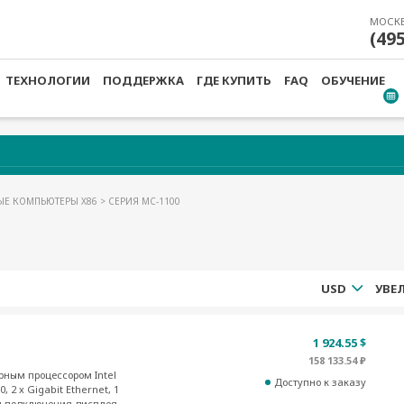
МОСК
(49
ТЕХНОЛОГИИ
ПОДДЕРЖКА
ГДЕ КУПИТЬ
FAQ
ОБУЧЕНИЕ
ЫЕ КОМПЬЮТЕРЫ X86
> СЕРИЯ MC-1100
USD
1 924.55 $
158 133.54 ₽
ным процессором Intel
Доступно к заказу
0, 2 x Gigabit Ethernet, 1
ля подключения дисплея