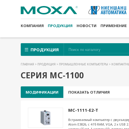
КОМПАНИЯ
ПРОДУКЦИЯ
НОВОСТИ
ПРИМЕНЕНИЕ
ПРОДУКЦИЯ
ГЛАВНАЯ
>
ПРОДУКЦИЯ
>
ПРОМЫШЛЕННЫЕ КОМПЬЮТЕРЫ
>
КОМПАКТН
СЕРИЯ MC-1100
МОДИФИКАЦИИ
ПОКАЗАТЬ ОТЛИЧИЯ
MC-1111-E2-T
Встраиваемый компьютер с двухъядер
Atom E3826, с 4 Гб RAM, VGA, 2 x USB 2.
слотом CFast, 1 слотом SD, портом д