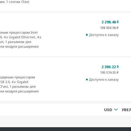
ми, 1 слотом Cfast
2 298.48 $
188 858.06 ₽
ным процессором Intel
Доступно к заказу
, 4 x Gigabit Ethernet, 4 x
Fast, 1 разъемом для
овки модуля расширения
2 380.22 $
195 574.35 ₽
ядерным процессором
Доступно к заказу
SB 2.0, 4 x Gigabit
 CFast, 1 разъемом для
овки модуля расширения
USD