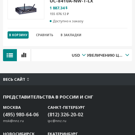
UC-8410A-NW-T-LX
1 887.34 $
155 076.12 ₽
Доступно к заказу
В КОРЗИНУ
СРАВНИТЬ
В ЗАКЛАДКИ
USD
УВЕЛИЧЕНИЮ ЦЕНЫ
ВЕСЬ САЙТ
ПРЕДСТАВИТЕЛЬСТВА В РОССИИ И СНГ
МОСКВА
САНКТ-ПЕТЕРБУРГ
(495) 980-64-06
(812) 326-20-02
msk@nnz.ru
ipc@nnz.ru
НОВОСИБИРСК
ЕКАТЕРИНБУРГ