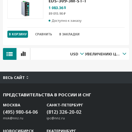
EDS-309-3M-ST-T
1 083.36 $
89 015.90 ₽
Доступно к заказу
В КОРЗИНУ
СРАВНИТЬ
В ЗАКЛАДКИ
USD
УВЕЛИЧЕНИЮ ЦЕНЫ
ВЕСЬ САЙТ
ПРЕДСТАВИТЕЛЬСТВА В РОССИИ И СНГ
МОСКВА
САНКТ-ПЕТЕРБУРГ
(495) 980-64-06
(812) 326-20-02
msk@nnz.ru
ipc@nnz.ru
НОВОСИБИРСК
ЕКАТЕРИНБУРГ