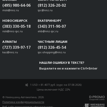
(495) 980-64-06
(812) 326-20-02
msk@nnz.ru
ipc@nnz.ru
НОВОСИБИРСК
ЕКАТЕРИНБУРГ
(383) 330-05-18
(343) 311-90-07
nsk@nnz-ipc.ru
ekb@nnz-ipc.ru
АЛМАТЫ
ЧАСТНЫМ ЛИЦАМ
(727) 339-97-17
(812) 326-45-54
kaz@nnz.ru
ipc-shopping@nnz.ru
НАШЛИ ОШИБКУ В ТЕКСТЕ?
Выделите ее и нажмите Ctrl+Enter
1 USD = 81.4077 руб. (курс на 07.08.2026)
Цены включают НДС 22%
© Ниеншанц-Автоматика, 2026
Политика конфиденциальности
Веб-сайт принадлежит
официальному