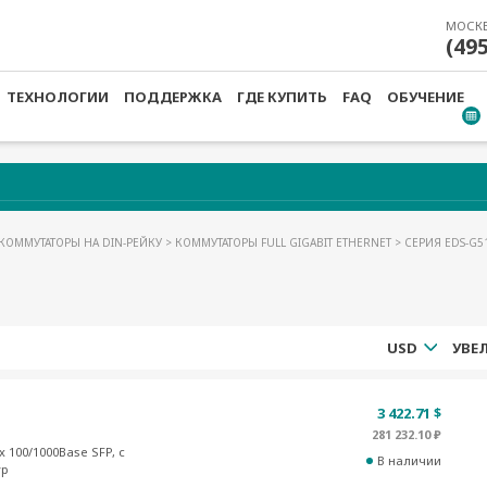
МОСК
(49
ТЕХНОЛОГИИ
ПОДДЕРЖКА
ГДЕ КУПИТЬ
FAQ
ОБУЧЕНИЕ
КОММУТАТОРЫ НА DIN-РЕЙКУ
>
КОММУТАТОРЫ FULL GIGABIT ETHERNET
> СЕРИЯ EDS-G5
USD
3 422.71 $
281 232.10 ₽
x 100/1000Base SFP, с
В наличии
ур