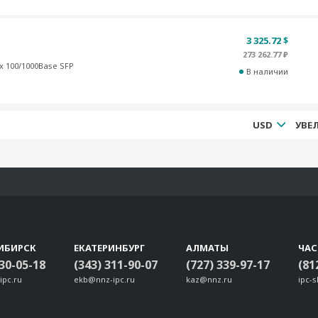
3 325.72 $
273 262.77 ₽
 x 100/1000Base SFP
В наличии
USD
ИБИРСК
ЕКАТЕРИНБУРГ
АЛМАТЫ
ЧА
330-05-18
(343) 311-90-07
(727) 339-97-17
(81
ipc.ru
ekb@nnz-ipc.ru
kaz@nnz.ru
ipc-