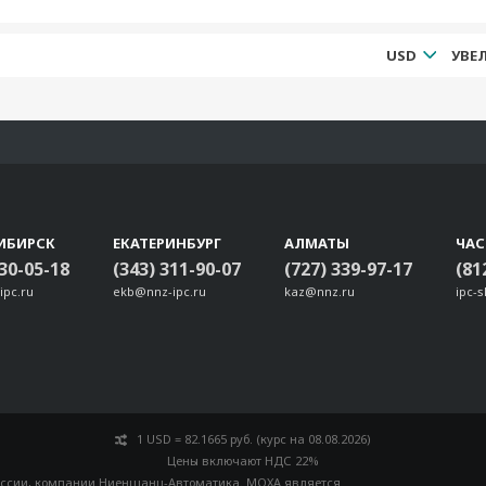
USD
ИБИРСК
ЕКАТЕРИНБУРГ
АЛМАТЫ
ЧА
330-05-18
(343) 311-90-07
(727) 339-97-17
(81
ipc.ru
ekb@nnz-ipc.ru
kaz@nnz.ru
ipc-
1 USD = 82.1665 руб. (курс на 08.08.2026)
Цены включают НДС 22%
оссии
, компании Ниеншанц-Автоматика. MOXA является