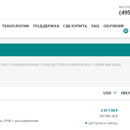
МОСК
(49
ТЕХНОЛОГИИ
ПОДДЕРЖКА
ГДЕ КУПИТЬ
FAQ
ОБУЧЕНИЕ
 WI-FI
>
ПРОМЫШЛЕННЫЕ ТОЧКИ ДОСТУПА И КЛИЕНТЫ WI-FI
> СЕРИЯ AWK-4262А
USD
3 017.06 $
247 901.26 ₽
ax, IP68, с расширенным
Доступно к заказу