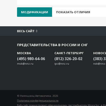
МОДИФИКАЦИИ
ПОКАЗАТЬ ОТЛИЧИЯ
ВЕСЬ САЙТ
ПРЕДСТАВИТЕЛЬСТВА В РОССИИ И СНГ
МОСКВА
САНКТ-ПЕТЕРБУРГ
НОВОС
(495) 980-64-06
(812) 326-20-02
(383) 
msk@nnz.ru
ipc@nnz.ru
nsk@nnz-
© Ниеншанц-Автоматика, 2026
Политика конфиденциальности
Веб-сайт принадлежит
официальному дистрибьютору Moxa Inc. в Р