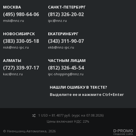
МОСКВА
САНКТ-ПЕТЕРБУРГ
(495) 980-64-06
(812) 326-20-02
msk@nnz.ru
ipc@nnz.ru
НОВОСИБИРСК
ЕКАТЕРИНБУРГ
(383) 330-05-18
(343) 311-90-07
nsk@nnz-ipc.ru
ekb@nnz-ipc.ru
АЛМАТЫ
ЧАСТНЫМ ЛИЦАМ
(727) 339-97-17
(812) 326-45-54
kaz@nnz.ru
ipc-shopping@nnz.ru
НАШЛИ ОШИБКУ В ТЕКСТЕ?
Выделите ее и нажмите Ctrl+Enter
1 USD = 81.4077 руб. (курс на 07.08.2026)
Цены включают НДС 22%
© Ниеншанц-Автоматика, 2026