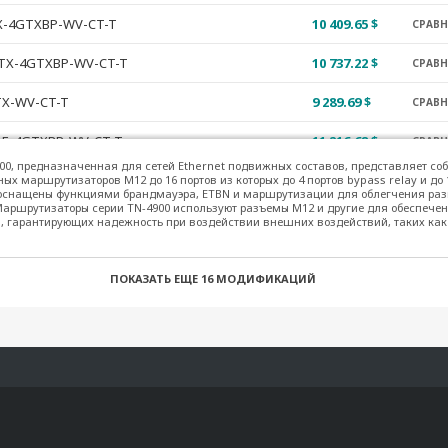
X-4GTXBP-WV-CT-T
10 409.65 $
СРАВ
GTX-4GTXBP-WV-CT-T
10 737.22 $
СРАВ
TX-WV-CT-T
9 289.69 $
СРАВ
oE-4GTXBP-WV-CT-T
11 216.68 $
СРАВ
00, предназначенная для сетей Ethernet подвижных составов, представляет соб
GPoE-4GTXBP-WV-CT-T
11 567.43 $
х маршрутизаторов M12 до 16 портов из которых до 4 портов bypass relay и до 1
СРАВ
оснащены функциями брандмауэра, ETBN и маршрутизации для облегчения ра
Маршрутизаторы серии TN-4900 используют разъемы M12 и другие для обеспечен
oE-4GTX-WV-CT-T
10 382.20 $
СРАВ
 гарантирующих надежность при воздействии внешних воздействий, таких как
E-4GPoE-4GTXBP-WV-CT-T
12 156.69 $
СРАВ
ПОКАЗАТЬ ЕЩЕ
16 МОДИФИКАЦИЙ
oE-4GPoE-4GTXBP-WV-CT-T
12 506.83 $
СРАВ
CT-T
6 367.18 $
СРАВ
XBP-WV-CT-T
7 934.27 $
СРАВ
BP-WV-CT-T
6 715.49 $
СРАВ