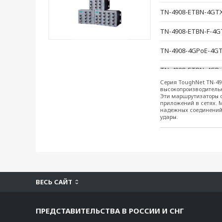
TN-4908-ETBN-4GT
TN-4908-ETBN-F-4
TN-4908-4GPoE-4G
TN-4908-ETBN-4GP
Серия ToughNet TN-49
TN-4908-ETBN-F-4
высокопроизводительны
Эти маршрутизаторы 
приложений в сетях. 
TN-4916-8PoE-4GP
надежных соединений,
удары.
TN-4916-ETBN-8Po
TN-4916-ETBN-F-8P
TN-4908-4GTX-WV-
ВЕСЬ САЙТ
TN-4908-ETBN-4GT
TN-4908-ETBN-4TX
ПРЕДСТАВИТЕЛЬСТВА В РОССИИ И СНГ