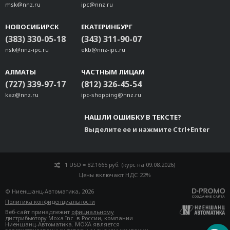
msk@nnz.ru
ipc@nnz.ru
НОВОСИБИРСК
ЕКАТЕРИНБУРГ
(383) 330-05-18
(343) 311-90-07
nsk@nnz-ipc.ru
ekb@nnz-ipc.ru
АЛМАТЫ
ЧАСТНЫМ ЛИЦАМ
(727) 339-97-17
(812) 326-45-54
kaz@nnz.ru
ipc-shopping@nnz.ru
НАШЛИ ОШИБКУ В ТЕКСТЕ?
Выделите ее и нажмите Ctrl+Enter
1 USD = 82.1665 руб. (курс на 09.08.2026)
Цены включают НДС 22%
© Ниеншанц-Автоматика, 2026
Политика конфиденциальности
Веб-сайт принадлежит
официальному
дистрибьютору Moxa Inc. в России
, компании
Ниеншанц-Автоматика. MOXA является