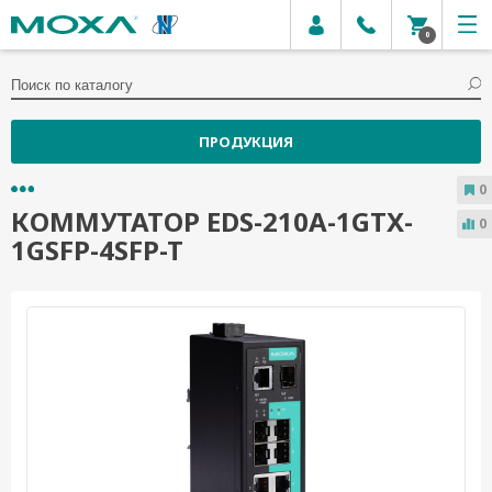
0
ПРОДУКЦИЯ
0
КОММУТАТОР EDS-210A-1GTX-
0
1GSFP-4SFP-T