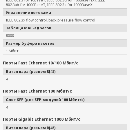
IEEE 802.3 for 10BaseT, IEEE 802.3u for 100BaseT(X), IEEE 
802.3ab for 1000BaseT, IEEE 802.3z for 1000BaseX
Управление потоками
IEEE 802.3x flow control, back pressure flow control
Таблица MAC-адресов
8000
Размер буфера пакетов
1 Мбит
Порты Fast Ethernet 10/100 Мбит/с
Витая пара (разъем RJ45)
4
Порты Fast Ethernet 100 Мбит/с
Слот SFP (для SFP-модулей 100 Мбит/с)
4
Порты Gigabit Ethernet 1000 Мбит/с
Витая пара (разъем RJ45)