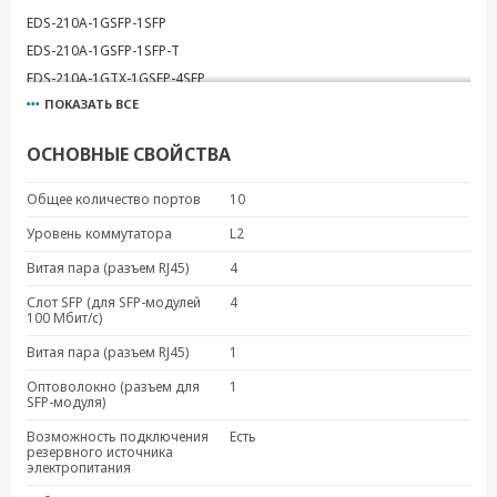
EDS-210A-1GSFP-1SFP
EDS-210A-1GSFP-1SFP-T
EDS-210A-1GTX-1GSFP-4SFP
ПОКАЗАТЬ ВСЕ
ОСНОВНЫЕ СВОЙСТВА
Общее количество портов
10
Уровень коммутатора
L2
Витая пара (разъем RJ45)
4
Слот SFP (для SFP-модулей
4
100 Мбит/с)
Витая пара (разъем RJ45)
1
Оптоволокно (разъем для
1
SFP-модуля)
Возможность подключения
Есть
резервного источника
электропитания