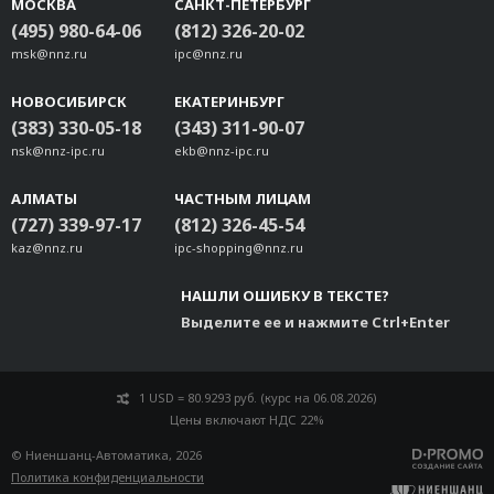
МОСКВА
САНКТ-ПЕТЕРБУРГ
(495) 980-64-06
(812) 326-20-02
msk@nnz.ru
ipc@nnz.ru
НОВОСИБИРСК
ЕКАТЕРИНБУРГ
(383) 330-05-18
(343) 311-90-07
nsk@nnz-ipc.ru
ekb@nnz-ipc.ru
АЛМАТЫ
ЧАСТНЫМ ЛИЦАМ
(727) 339-97-17
(812) 326-45-54
kaz@nnz.ru
ipc-shopping@nnz.ru
НАШЛИ ОШИБКУ В ТЕКСТЕ?
Выделите ее и нажмите Ctrl+Enter
1 USD = 80.9293 руб. (курс на 06.08.2026)
Цены включают НДС 22%
© Ниеншанц-Автоматика, 2026
Политика конфиденциальности