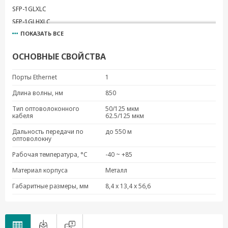
SFP-1GLXLC
SFP-1GLHXLC
ПОКАЗАТЬ ВСЕ
SFP-1GZXLC
SFP-1GLXLC-T
ОСНОВНЫЕ СВОЙСТВА
SFP-1GLHXLC-T
SFP-1GZXLC-T
Порты Ethernet
1
SFP-1GLSXLC
Длина волны, нм
850
SFP-1GLSXLC-T
Тип оптоволоконного
50/125 мкм
SFP-1GLHLC
кабеля
62.5/125 мкм
SFP-1GLHLC-T
Дальность передачи по
до 550 м
SFP-1GEZXLC
оптоволокну
SFP-1GEZXLC-T
Рабочая температура, °C
-40 ~ +85
SFP-1GEZXLC-120
Материал корпуса
Металл
SFP-1GTXRJ45-T
Габаритные размеры, мм
8,4 x 13,4 x 56,6