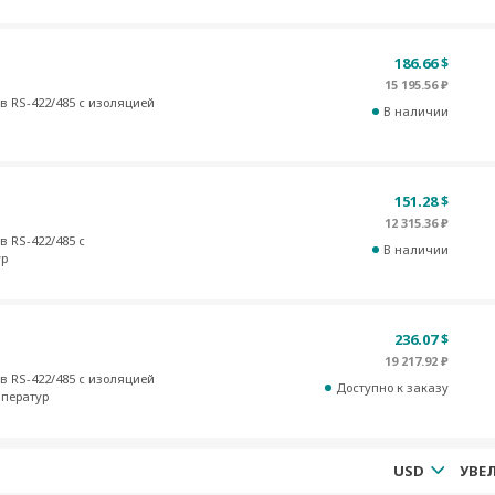
186.66 $
15 195.56 ₽
в RS-422/485 c изоляцией
В наличии
151.28 $
12 315.36 ₽
в RS-422/485 с
В наличии
ур
236.07 $
19 217.92 ₽
в RS-422/485 c изоляцией
Доступно к заказу
мператур
USD