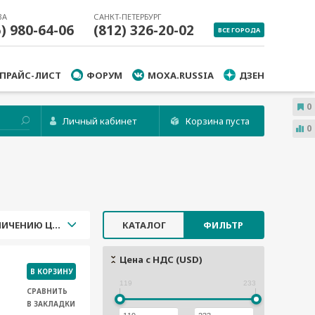
ВА
САНКТ-ПЕТЕРБУРГ
5) 980-64-06
(812) 326-20-02
ВСЕ ГОРОДА
ПРАЙС-ЛИСТ
ФОРУМ
MOXA.RUSSIA
ДЗЕН
0
Личный кабинет
Корзина пуста
0
УВЕЛИЧЕНИЮ ЦЕНЫ
КАТАЛОГ
ФИЛЬТР
Цена с НДС (USD)
В КОРЗИНУ
119
233
СРАВНИТЬ
В ЗАКЛАДКИ