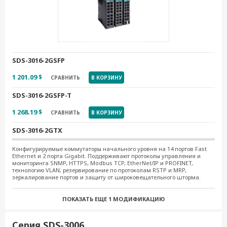
SDS-3016-2GSFP
1 201.09 $
СРАВНИТЬ
В КОРЗИНУ
SDS-3016-2GSFP-T
1 268.19 $
СРАВНИТЬ
В КОРЗИНУ
SDS-3016-2GTX
1 201.70 $
СРАВНИТЬ
В КОРЗИНУ
Конфигурируемые коммутаторы начального уровня на 14 портов Fast
Ethernet и 2 порта Gigabit. Поддерживают протоколы управления и
мониторинга SNMP, HTTPS, Modbus TCP, EtherNet/IP и PROFINET,
SDS-3016-2GTX-T
технологию VLAN, резервирование по протоколам RSTP и MRP,
зеркалирование портов и защиту от широковещательного шторма.
1 268.19 $
СРАВНИТЬ
В КОРЗИНУ
ПОКАЗАТЬ ЕЩЕ
1 МОДИФИКАЦИЮ
SDS-3016
1 077.26 $
СРАВНИТЬ
В КОРЗИНУ
Серия SDS-3006