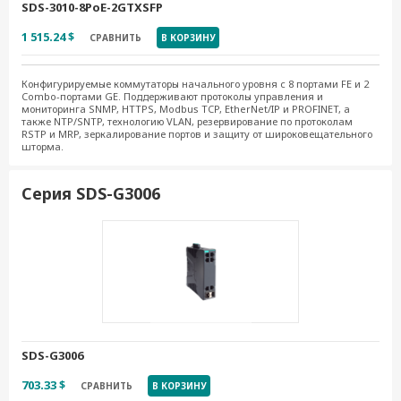
SDS-3010-8PoE-2GTXSFP
1 515.24 $
СРАВНИТЬ
В КОРЗИНУ
Конфигурируемые коммутаторы начального уровня с 8 портами FE и 2
Combo-портами GE. Поддерживают протоколы управления и
мониторинга SNMP, HTTPS, Modbus TCP, EtherNet/IP и PROFINET, а
также NTP/SNTP, технологию VLAN, резервирование по протоколам
RSTP и MRP, зеркалирование портов и защиту от широковещательного
шторма.
Серия SDS-G3006
SDS-G3006
703.33 $
СРАВНИТЬ
В КОРЗИНУ