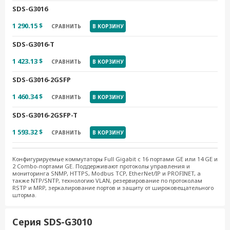
SDS-G3016
1 290.15 $
СРАВНИТЬ
В КОРЗИНУ
SDS-G3016-T
1 423.13 $
СРАВНИТЬ
В КОРЗИНУ
SDS-G3016-2GSFP
1 460.34 $
СРАВНИТЬ
В КОРЗИНУ
SDS-G3016-2GSFP-T
1 593.32 $
СРАВНИТЬ
В КОРЗИНУ
Конфигурируемые коммутаторы Full Gigabit с 16 портами GE или 14 GE и
2 Combo-портами GE. Поддерживают протоколы управления и
мониторинга SNMP, HTTPS, Modbus TCP, EtherNet/IP и PROFINET, а
также NTP/SNTP, технологию VLAN, резервирование по протоколам
RSTP и MRP, зеркалирование портов и защиту от широковещательного
шторма.
Серия SDS-G3010