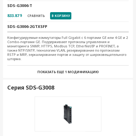
SDS-G3006-T
833.87 $
СРАВНИТЬ
В КОРЗИНУ
SDS-G3006-2GTXSFP
1 019.92 $
СРАВНИТЬ
В КОРЗИНУ
Конфигурируемые коммутаторы Full Gigabit с 6 портами GE или 4 GE и 2
Combo-портами GE. Поддерживают протоколы управления и
мониторинга SNMP, HTTPS, Modbus TCP, EtherNet/IP и PROFINET, а
SDS-G3006-2GTXSFP-T
также NTP/SNTP, технологию VLAN, резервирование по протоколам
RSTP и MRP, зеркалирование портов и защиту от широковещательного
1 150.46 $
СРАВНИТЬ
В КОРЗИНУ
шторма.
SDS-G3006-4PoE-2GTXSFP
ПОКАЗАТЬ ЕЩЕ
1 МОДИФИКАЦИЮ
1 494.50 $
СРАВНИТЬ
В КОРЗИНУ
Серия SDS-G3008
SDS-G3006-4PoE-2GTXSFP-T
1 632.36 $
СРАВНИТЬ
В КОРЗИНУ