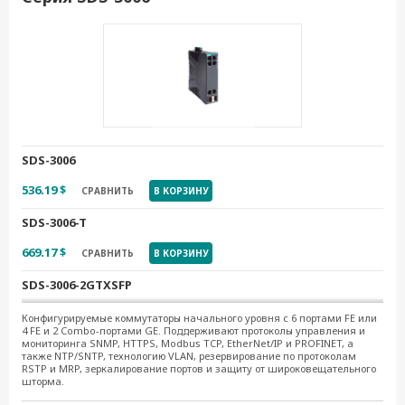
SDS-3016-T
1 208.41 $
СРАВНИТЬ
В КОРЗИНУ
SDS-3006
536.19 $
СРАВНИТЬ
В КОРЗИНУ
SDS-3006-T
669.17 $
СРАВНИТЬ
В КОРЗИНУ
SDS-3006-2GTXSFP
914.39 $
СРАВНИТЬ
В КОРЗИНУ
Конфигурируемые коммутаторы начального уровня с 6 портами FE или
4 FE и 2 Combo-портами GE. Поддерживают протоколы управления и
мониторинга SNMP, HTTPS, Modbus TCP, EtherNet/IP и PROFINET, а
SDS-3006-2GTXSFP-T
также NTP/SNTP, технологию VLAN, резервирование по протоколам
RSTP и MRP, зеркалирование портов и защиту от широковещательного
1 044.32 $
СРАВНИТЬ
В КОРЗИНУ
шторма.