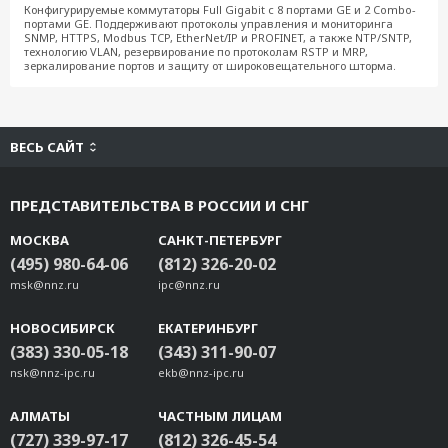
Конфигурируемые коммутаторы Full Gigabit с 8 портами GE и 2 Combo-
портами GE. Поддерживают протоколы управления и мониторинга
SNMP, HTTPS, Modbus TCP, EtherNet/IP и PROFINET, а также NTP/SNTP,
технологию VLAN, резервирование по протоколам RSTP и MRP,
зеркалирование портов и защиту от широковещательного шторма.
ВЕСЬ САЙТ
ПРЕДСТАВИТЕЛЬСТВА В РОССИИ И СНГ
МОСКВА
САНКТ-ПЕТЕРБУРГ
(495) 980-64-06
(812) 326-20-02
msk@nnz.ru
ipc@nnz.ru
НОВОСИБИРСК
ЕКАТЕРИНБУРГ
(383) 330-05-18
(343) 311-90-07
nsk@nnz-ipc.ru
ekb@nnz-ipc.ru
АЛМАТЫ
ЧАСТНЫМ ЛИЦАМ
(727) 339-97-17
(812) 326-45-54