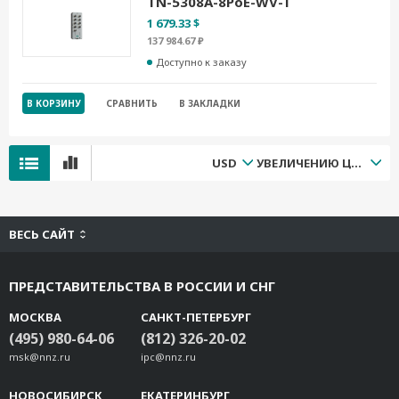
TN-5308A-8PoE-WV-T
1 679.33 $
137 984.67 ₽
Доступно к заказу
В КОРЗИНУ
СРАВНИТЬ
В ЗАКЛАДКИ
USD
УВЕЛИЧЕНИЮ ЦЕНЫ
ВЕСЬ САЙТ
ПРЕДСТАВИТЕЛЬСТВА В РОССИИ И СНГ
МОСКВА
САНКТ-ПЕТЕРБУРГ
(495) 980-64-06
(812) 326-20-02
msk@nnz.ru
ipc@nnz.ru
НОВОСИБИРСК
ЕКАТЕРИНБУРГ