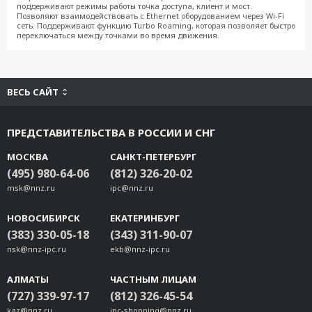
поддерживают режимы работы точка доступа, клиент и мост.
Позволяют взаимодействовать с Ethernet оборудованием через Wi-Fi
сеть. Поддерживают функцию Turbo Roaming, которая позволяет быстро
переключаться между точками во время движения.
ВЕСЬ САЙТ
ПРЕДСТАВИТЕЛЬСТВА В РОССИИ И СНГ
МОСКВА
САНКТ-ПЕТЕРБУРГ
(495) 980-64-06
(812) 326-20-02
msk@nnz.ru
ipc@nnz.ru
НОВОСИБИРСК
ЕКАТЕРИНБУРГ
(383) 330-05-18
(343) 311-90-07
nsk@nnz-ipc.ru
ekb@nnz-ipc.ru
АЛМАТЫ
ЧАСТНЫМ ЛИЦАМ
(727) 339-97-17
(812) 326-45-54
kaz@nnz.ru
ipc-shopping@nnz.ru