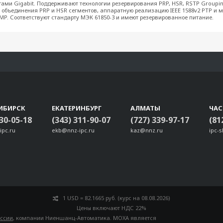
тами Gigabit. Поддерживают технологии резервирования PRP, HSR, RSTP Groupin
я объединения PRP и HSR сегментов, аппаратную реализацию IEEE 1588v2 PTP и 
P. Соответствуют стандарту МЭК 61850-3 и имеют резервированное питание.
ИБИРСК
ЕКАТЕРИНБУРГ
АЛМАТЫ
ЧА
330-05-18
(343) 311-90-07
(727) 339-97-17
(81
ipc.ru
ekb@nnz-ipc.ru
kaz@nnz.ru
ipc-
1 USD = 82.1665 руб. (курс на 08.08.2026)
Цены включают НДС 22%
оссии
, компании Ниеншанц-Автоматика. MOXA является