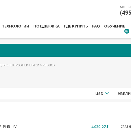
МОСК
(49
ТЕХНОЛОГИИ
ПОДДЕРЖКА
ГДЕ КУПИТЬ
FAQ
ОБУЧЕНИЕ
ДЛЯ ЭЛЕКТРОЭНЕРГЕТИКИ
> REDBOX
USD
УВЕЛИ
P-PHR-HV
4 030.27 $
СРАВ