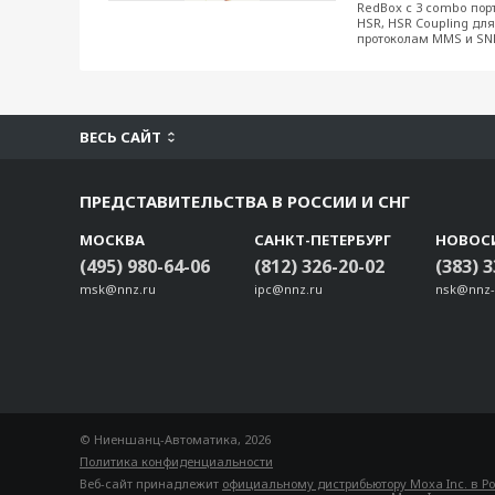
RedBox с 3 combo пор
HSR, HSR Coupling дл
протоколам MMS и SNM
ВЕСЬ САЙТ
ПРЕДСТАВИТЕЛЬСТВА В РОССИИ И СНГ
МОСКВА
САНКТ-ПЕТЕРБУРГ
НОВОС
(495) 980-64-06
(812) 326-20-02
(383) 
msk@nnz.ru
ipc@nnz.ru
nsk@nnz-
© Ниеншанц-Автоматика, 2026
Политика конфиденциальности
Веб-сайт принадлежит
официальному дистрибьютору Moxa Inc. в Р