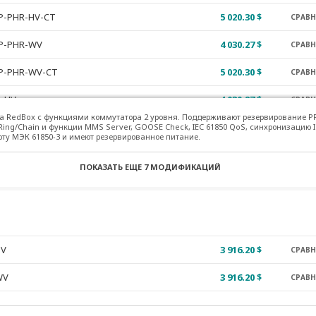
P-PHR-HV-CT
5 020.30 $
СРАВ
P-PHR-WV
4 030.27 $
СРАВ
P-PHR-WV-CT
5 020.30 $
СРАВ
R-HV
4 030.27 $
СРАВ
ва RedBox с функциями коммутатора 2 уровня. Поддерживают резервирование PR
R-HV-CT
5 020.30 $
Ring/Chain и функции MMS Server, GOOSE Check, IEC 61850 QoS, синхронизацию I
СРАВ
рту МЭК 61850-3 и имеют резервированное питание.
R-WV
4 030.27 $
СРАВ
ПОКАЗАТЬ ЕЩЕ
7 МОДИФИКАЦИЙ
R-WV-CT
5 020.30 $
СРАВ
-HV
4 030.27 $
СРАВ
-HV-CT
5 020.30 $
СРАВ
HV
3 916.20 $
СРАВ
-WV
4 030.27 $
СРАВ
WV
3 916.20 $
СРАВ
-WV-CT
5 020.30 $
СРАВ