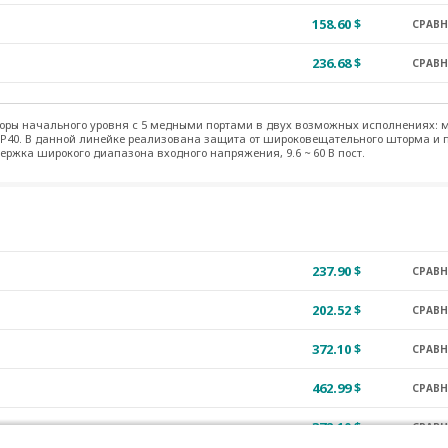
158.60 $
СРАВ
236.68 $
СРАВ
оры начального уровня с 5 медными портами в двух возможных исполнениях: 
IP40. В данной линейке реализована защита от широковещательного шторма и 
ержка широкого диапазона входного напряжения, 9.6 ~ 60 В пост.
237.90 $
СРАВ
202.52 $
СРАВ
372.10 $
СРАВ
462.99 $
СРАВ
372.10 $
СРАВ