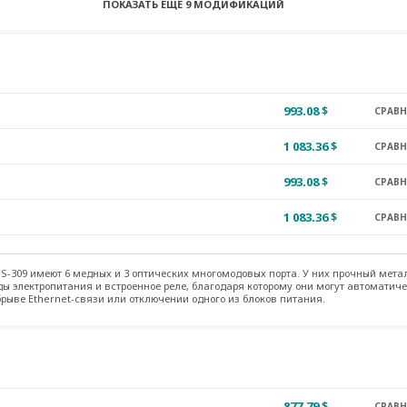
ПОКАЗАТЬ ЕЩЕ
9 МОДИФИКАЦИЙ
824.11 $
СРАВ
777.14 $
СРАВ
1 819.63 $
СРАВ
993.08 $
СРАВ
864.37 $
СРАВ
1 083.36 $
СРАВ
1 087.02 $
СРАВ
993.08 $
СРАВ
3 118.93 $
СРАВ
1 083.36 $
СРАВ
1 172.42 $
СРАВ
S-309 имеют 6 медных и 3 оптических многомодовых порта. У них прочный мета
ы электропитания и встроенное реле, благодаря которому они могут автоматич
брыве Ethernet-связи или отключении одного из блоков питания.
877.79 $
СРАВ