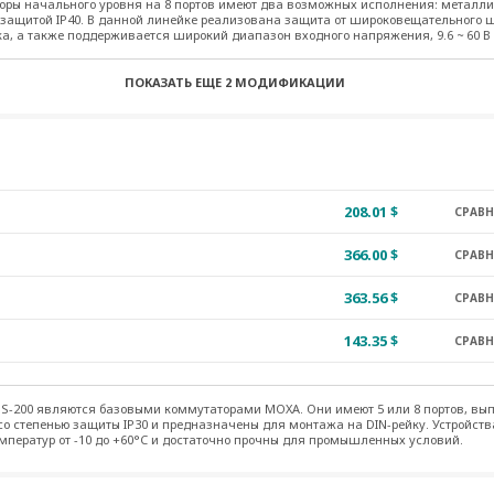
ры начального уровня на 8 портов имеют два возможных исполнения: металли
466.04 $
 защитой IP40. В данной линейке реализована защита от широковещательного 
СРАВ
а, а также поддерживается широкий диапазон входного напряжения, 9.6 ~ 60 В 
321.47 $
СРАВ
ПОКАЗАТЬ ЕЩЕ
2 МОДИФИКАЦИИ
208.01 $
СРАВ
366.00 $
СРАВ
363.56 $
СРАВ
143.35 $
СРАВ
S-200 являются базовыми коммутаторами MOXA. Они имеют 5 или 8 портов, вы
со степенью защиты IP30 и предназначены для монтажа на DIN-рейку. Устройст
емператур от -10 до +60°C и достаточно прочны для промышленных условий.