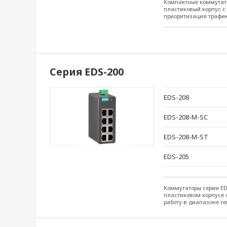
Компактные коммутато
EDS-2008-EL-M-ST-T
пластиковый корпус с
приоритизация трафик
EDS-2008-EL-T
Серия EDS-200
EDS-208
EDS-208-M-SC
EDS-208-M-ST
EDS-205
Коммутаторы серии ED
пластиковом корпусе 
работу в диапазоне т