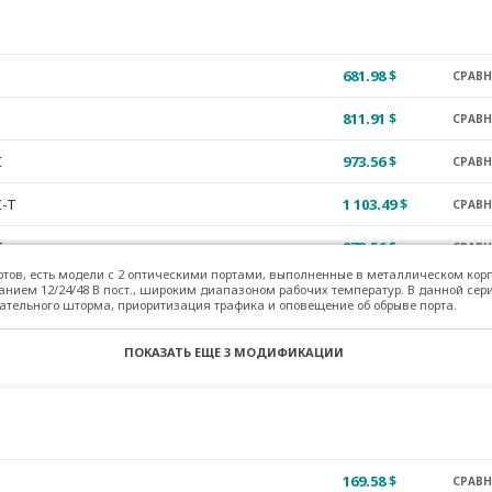
681.98 $
СРАВ
811.91 $
СРАВ
C
973.56 $
СРАВ
C-T
1 103.49 $
СРАВ
T
973.56 $
СРАВ
ртов, есть модели с 2 оптическими портами, выполненные в металлическом корп
T-T
1 103.49 $
нием 12/24/48 В пост., широким диапазоном рабочих температур. В данной сер
СРАВ
тельного шторма, приоритизация трафика и оповещение об обрыве порта.
1 413.98 $
СРАВ
ПОКАЗАТЬ ЕЩЕ
3 МОДИФИКАЦИИ
-T
1 541.47 $
СРАВ
169.58 $
СРАВ