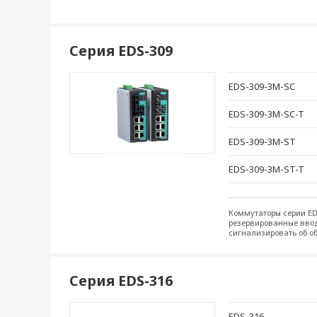
EDS-308-MM-ST-T
EDS-308-S-SC
Серия EDS-309
EDS-308-S-SC-80
EDS-309-3M-SC
EDS-308-S-SC-T
EDS-309-3M-SC-T
EDS-308-SS-SC
EDS-309-3M-ST
EDS-308-SS-SC-80
EDS-309-3M-ST-T
EDS-308-SS-SC-T
Коммутаторы серии ED
резервированные ввод
сигнализировать об о
Серия EDS-316
EDS-316