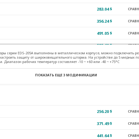
283.04 $
СРАВ
356.24 $
СРАВ
491.05 $
СРАВ
585.60 $
СРАВ
оры серии EDS-205A выполнены в металлическом корпусе, можно подключить р
718.58 $
настроить защиту от широковещательного шторма. На устройстве до 5 медных по
СРАВ
. Диапазон рабочих температур составляет -10 ~ +60 или -40 ~ +75°C
356.24 $
СРАВ
ПОКАЗАТЬ ЕЩЕ
3 МОДИФИКАЦИИ
491.05 $
СРАВ
256.20 $
СРАВ
371.49 $
СРАВ
441.64 $
СРАВ