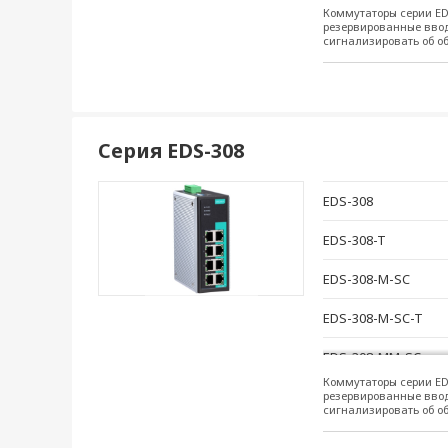
Коммутаторы серии EDS
EDS-305-S-SC
резервированные ввод
сигнализировать об о
EDS-305-S-SC-T
EDS-305-M-ST
EDS-305-M-ST-T
Серия EDS-308
EDS-308
EDS-308-T
EDS-308-M-SC
EDS-308-M-SC-T
EDS-308-MM-SC
Коммутаторы серии EDS
EDS-308-MM-SC-T
резервированные ввод
сигнализировать об о
EDS-308-MM-ST