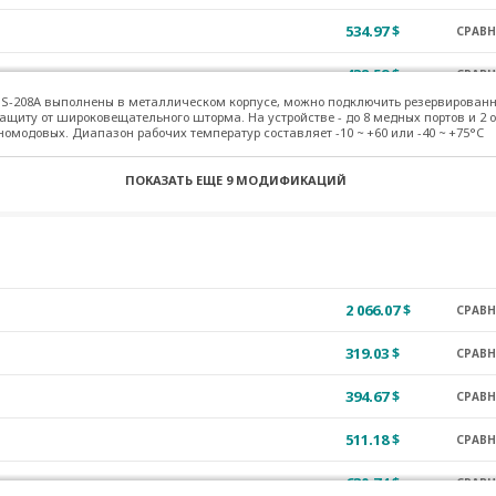
534.97 $
СРАВ
438.59 $
СРАВ
S-208A выполнены в металлическом корпусе, можно подключить резервирован
534.97 $
ащиту от широковещательного шторма. На устройстве - до 8 медных портов и 2 
СРАВ
омодовых. Диапазон рабочих температур составляет -10 ~ +60 или -40 ~ +75°C
591.09 $
СРАВ
ПОКАЗАТЬ ЕЩЕ
9 МОДИФИКАЦИЙ
677.71 $
СРАВ
588.04 $
СРАВ
677.71 $
СРАВ
2 066.07 $
СРАВ
667.34 $
СРАВ
319.03 $
СРАВ
799.71 $
СРАВ
394.67 $
СРАВ
952.82 $
СРАВ
511.18 $
СРАВ
1 091.90 $
СРАВ
630.74 $
СРАВ