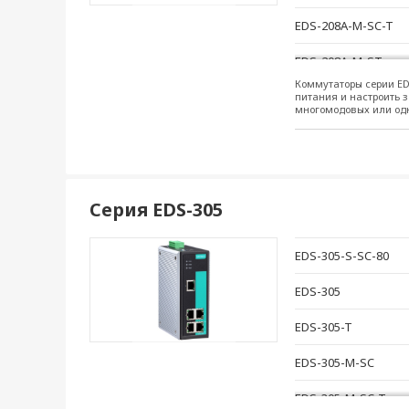
EDS-208A-M-SC-T
EDS-208A-M-ST
Коммутаторы серии ED
EDS-208A-M-ST-T
питания и настроить з
многомодовых или одн
EDS-208A-MM-SC
EDS-208A-MM-SC-T
EDS-208A-MM-ST
Серия EDS-305
EDS-208A-MM-ST-T
EDS-305-S-SC-80
EDS-208A-S-SC
EDS-305
EDS-208A-S-SC-T
EDS-305-T
EDS-208A-SS-SC
EDS-305-M-SC
EDS-208A-SS-SC-T
EDS-305-M-SC-T