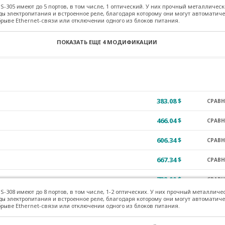
-305 имеют до 5 портов, в том числе, 1 оптический. У них прочный металлическ
736.88 $
ы электропитания и встроенное реле, благодаря которому они могут автоматич
СРАВ
брыве Ethernet-связи или отключении одного из блоков питания.
824.11 $
СРАВ
ПОКАЗАТЬ ЕЩЕ
4 МОДИФИКАЦИИ
511.18 $
СРАВ
630.74 $
СРАВ
383.08 $
СРАВ
466.04 $
СРАВ
606.34 $
СРАВ
667.34 $
СРАВ
732.00 $
СРАВ
-308 имеют до 8 портов, в том числе, 1-2 оптических. У них прочный металличе
824.11 $
ы электропитания и встроенное реле, благодаря которому они могут автоматич
СРАВ
брыве Ethernet-связи или отключении одного из блоков питания.
732.00 $
СРАВ