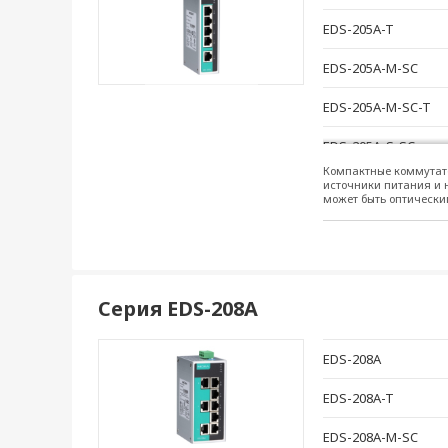
EDS-205A-T
EDS-205A-M-SC
EDS-205A-M-SC-T
EDS-205A-S-SC
Компактные коммутат
EDS-205A-S-SC-T
источники питания и 
может быть оптическим
EDS-205A-M-ST
EDS-205A-M-ST-T
Серия EDS-208A
EDS-208A
EDS-208A-T
EDS-208A-M-SC