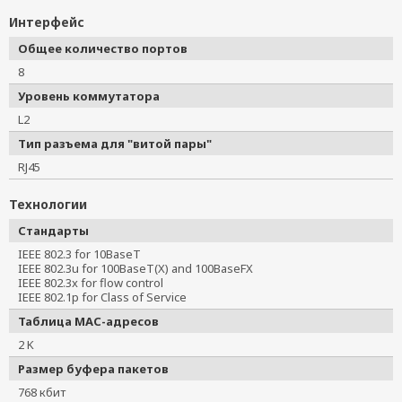
Интерфейс
Общее количество портов
8
Уровень коммутатора
L2
Тип разъема для "витой пары"
RJ45
Технологии
Стандарты
IEEE 802.3 for 10BaseT

IEEE 802.3u for 100BaseT(X) and 100BaseFX

IEEE 802.3x for flow control

IEEE 802.1p for Class of Service
Таблица MAC-адресов
2 K
Размер буфера пакетов
768 кбит