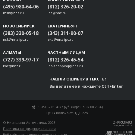
(495) 980-64-06
(812) 326-20-02
msk@nnz.ru
ipc@nnz.ru
НОВОСИБИРСК
ЕКАТЕРИНБУРГ
(383) 330-05-18
(343) 311-90-07
nsk@nnz-ipc.ru
ekb@nnz-ipc.ru
АЛМАТЫ
ЧАСТНЫМ ЛИЦАМ
(727) 339-97-17
(812) 326-45-54
kaz@nnz.ru
ipc-shopping@nnz.ru
НАШЛИ ОШИБКУ В ТЕКСТЕ?
Выделите ее и нажмите Ctrl+Enter
1 USD = 81.4077 руб. (курс на 07.08.2026)
Цены включают НДС 22%
© Ниеншанц-Автоматика, 2026
Политика конфиденциальности
Веб-сайт принадлежит
официальному