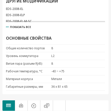
ДРУГИЕ МОДИФИКАЦИИ
EDS-2008-EL
EDS-2008-ELP
EDS-2008-EL-M-SC
ПОКАЗАТЬ ВСЕ
EDS-2008-EL-M-SC-T
EDS-2008-EL-M-ST
ОСНОВНЫЕ СВОЙСТВА
EDS-2008-EL-M-ST-T
Общее количество портов
8
Уровень коммутатора
L2
Витая пара (разъем RJ45)
8
Рабочая температура, °C
-40 ~ +75
Материал корпуса
Металл
Габаритные размеры, мм
36 x 81 x 65