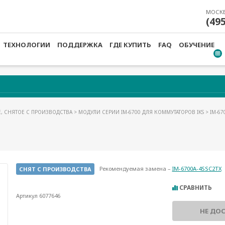
МОСК
(49
ТЕХНОЛОГИИ
ПОДДЕРЖКА
ГДЕ КУПИТЬ
FAQ
ОБУЧЕНИЕ
, СНЯТОЕ С ПРОИЗВОДСТВА
>
МОДУЛИ СЕРИИ IM-6700 ДЛЯ КОММУТАТОРОВ IKS
> IM-67
Рекомендуемая замена –
IM-6700A-4SSC2TX
СНЯТ С ПРОИЗВОДСТВА
СРАВНИТЬ
Артикул 6077646
НЕ ДО