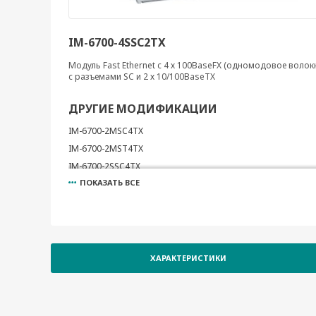
IM-6700-4SSC2TX
Модуль Fast Ethernet c 4 х 100BaseFX (одномодовое волок
с разъемами SC и 2 х 10/100BaseTX
ДРУГИЕ МОДИФИКАЦИИ
IM-6700-2MSC4TX
IM-6700-2MST4TX
IM-6700-2SSC4TX
ПОКАЗАТЬ ВСЕ
IM-6700-4MSC2TX
IM-6700-4MST2TX
IM-6700-6MSC
IM-6700-6MST
IM-6700-6SSC
ХАРАКТЕРИСТИКИ
IM-6700-8SFP
IM-6700-8TX
IM-6700-8PoE