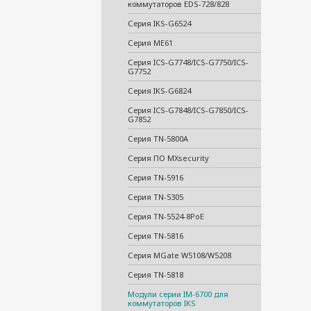
коммутаторов EDS-728/828
Серия IKS-G6524
Серия ME61
Серия ICS-G7748/ICS-G7750/ICS-
G7752
Серия IKS-G6824
Серия ICS-G7848/ICS-G7850/ICS-
G7852
Серия TN-5800A
Серия ПО MXsecurity
Серия TN-5916
Серия TN-5305
Серия TN-5524-8PoE
Серия TN-5816
Серия MGate W5108/W5208
Серия TN-5818
Модули серии IM-6700 для
коммутаторов IKS