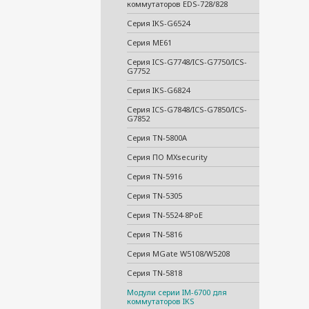
коммутаторов EDS-728/828
Серия IKS-G6524
Серия ME61
Серия ICS-G7748/ICS-G7750/ICS-
G7752
Серия IKS-G6824
Серия ICS-G7848/ICS-G7850/ICS-
G7852
Серия TN-5800A
Серия ПО MXsecurity
Серия TN-5916
Серия TN-5305
Серия TN-5524-8PoE
Серия TN-5816
Серия MGate W5108/W5208
Серия TN-5818
Модули серии IM-6700 для
коммутаторов IKS