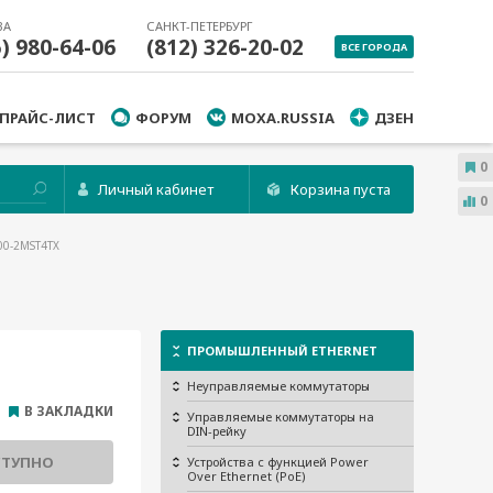
ВА
САНКТ-ПЕТЕРБУРГ
5) 980-64-06
(812) 326-20-02
ВСЕ ГОРОДА
ПРАЙС-ЛИСТ
ФОРУМ
MOXA.RUSSIA
ДЗЕН
0
Личный кабинет
Корзина пуста
0
00-2MST4TX
ПРОМЫШЛЕННЫЙ ETHERNET
Неуправляемые коммутаторы
В ЗАКЛАДКИ
Управляемые коммутаторы на
DIN-рейку
СТУПНО
Устройства с функцией Power
Over Ethernet (PoE)