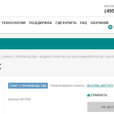
МОСК
(49
ТЕХНОЛОГИИ
ПОДДЕРЖКА
ГДЕ КУПИТЬ
FAQ
ОБУЧЕНИЕ
, СНЯТОЕ С ПРОИЗВОДСТВА
>
МОДУЛИ СЕРИИ IM-6700 ДЛЯ КОММУТАТОРОВ IKS
> IM-67
X
Рекомендуемая замена –
IM-6700A-2MST4TX
СНЯТ С ПРОИЗВОДСТВА
СРАВНИТЬ
Артикул 6077642
НЕ ДО