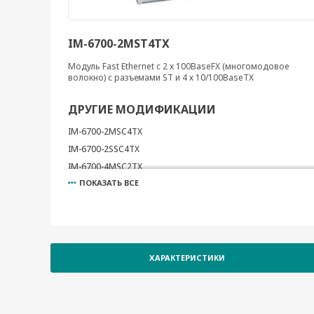
IM-6700-2MST4TX
Модуль Fast Ethernet c 2 х 100BaseFX (многомодовое
волокно) с разъемами ST и 4 х 10/100BaseTX
ДРУГИЕ МОДИФИКАЦИИ
IM-6700-2MSC4TX
IM-6700-2SSC4TX
IM-6700-4MSC2TX
ПОКАЗАТЬ ВСЕ
IM-6700-4MST2TX
IM-6700-4SSC2TX
IM-6700-6MSC
IM-6700-6MST
IM-6700-6SSC
ХАРАКТЕРИСТИКИ
IM-6700-8SFP
IM-6700-8TX
IM-6700-8PoE