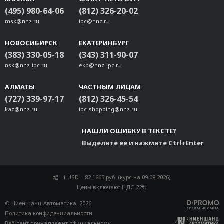
(495) 980-64-06
(812) 326-20-02
msk@nnz.ru
ipc@nnz.ru
НОВОСИБИРСК
ЕКАТЕРИНБУРГ
(383) 330-05-18
(343) 311-90-07
nsk@nnz-ipc.ru
ekb@nnz-ipc.ru
АЛМАТЫ
ЧАСТНЫМ ЛИЦАМ
(727) 339-97-17
(812) 326-45-54
kaz@nnz.ru
ipc-shopping@nnz.ru
НАШЛИ ОШИБКУ В ТЕКСТЕ?
Выделите ее и нажмите Ctrl+Enter
1 USD = 82.1665 руб. (курс на 09.08.2026)
Цены включают НДС 22%
© Ниеншанц-Автоматика, 2026
Политика конфиденциальности
Веб-сайт принадлежит
официальному