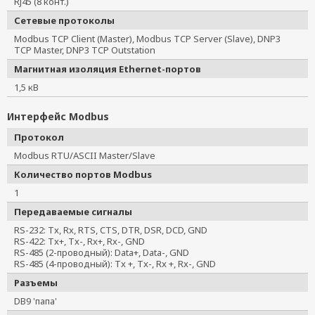
RJ45 (8 конт.)
Сетевые протоколы
Modbus TCP Client (Master), Modbus TCP Server (Slave), DNP3
TCP Master, DNP3 TCP Outstation
Магнитная изоляция Ethernet-портов
1,5 кВ
Интерфейс Modbus
Протокол
Modbus RTU/ASCII Master/Slave
Количество портов Modbus
1
Передаваемые сигналы
RS-232: Tx, Rx, RTS, CTS, DTR, DSR, DCD, GND
RS-422: Tx+, Tx-, Rx+, Rx-, GND
RS-485 (2-проводный): Data+, Data-, GND
RS-485 (4-проводный): Tx +, Tx-, Rx +, Rx-, GND
Разъемы
DB9 'папа'