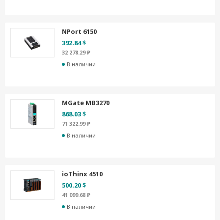
NPort 6150
392.84 $
32 278.29 ₽
В наличии
MGate MB3270
868.03 $
71 322.99 ₽
В наличии
ioThinx 4510
500.20 $
41 099.68 ₽
В наличии