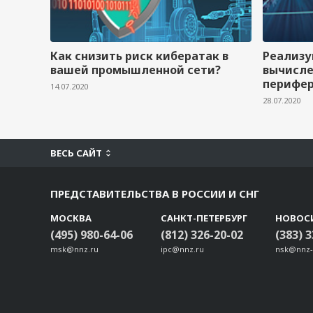
Как снизить риск кибератак в
Реализу
вашей промышленной сети?
вычисле
перифе
14.07.2020
28.07.2020
ВЕСЬ САЙТ
ПРЕДСТАВИТЕЛЬСТВА В РОССИИ И СНГ
МОСКВА
САНКТ-ПЕТЕРБУРГ
НОВОС
(495) 980-64-06
(812) 326-20-02
(383) 
msk@nnz.ru
ipc@nnz.ru
nsk@nnz-