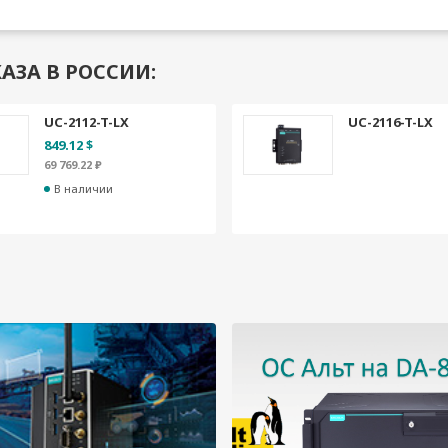
АЗА В РОССИИ:
UC-2112-T-LX
UC-2116-T-LX
849.12 $
69 769.22 ₽
В наличии