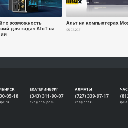
йте возможность
Альт на компьютерах Mo
ний для задач AIoT на
05.02.2021
рии
ИБИРСК
ЕКАТЕРИНБУРГ
АЛМАТЫ
ЧА
330-05-18
(343) 311-90-07
(727) 339-97-17
(81
ipc.ru
ekb@nnz-ipc.ru
kaz@nnz.ru
ipc-