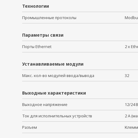
Технологии
Промышленные протоколы
Modbus
Параметры связи
Порты Ethernet
2 x Et
Устанавливаемые модули
Макс. кол-во модулей ввода/вывода
32
Выходные характеристики
Выходное напряжение
12/24 В
Ток для исполнительных устройств
2 А (ма
Разъем
Клем