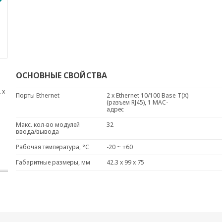
ОСНОВНЫЕ СВОЙСТВА
 x
Порты Ethernet
2 x Ethernet 10/100 Base T(X)
(разъем RJ45), 1 MAC-
адрес
Макс. кол-во модулей
32
ввода/вывода
Рабочая температура, °C
-20 ~ +60
Габаритные размеры, мм
42.3 x 99 x 75