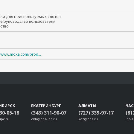
шки для неиспользуемых слотов
ое руководство пользователя
йство
//www.moxa.com/prod...
ИБИРСК
ЕКАТЕРИНБУРГ
АЛМАТЫ
ЧА
330-05-18
(343) 311-90-07
(727) 339-97-17
(81
ipc.ru
ekb@nnz-ipc.ru
kaz@nnz.ru
ipc-