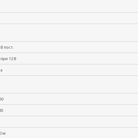
8 В пост.
 при 12 В
ма
 +60
 +85
5
00 м