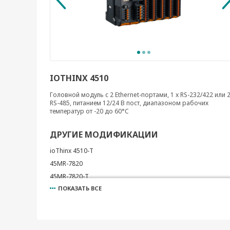
IOTHINX 4510
Головной модуль с 2 Ethernet-портами, 1 x RS-232/422 или 2
RS-485, питанием 12/24 В пост, диапазоном рабочих
температур от -20 до 60°C
ДРУГИЕ МОДИФИКАЦИИ
ioThinx 4510-T
45MR-7820
45MR-7820-T
ПОКАЗАТЬ ВСЕ
45MR-7210
45MR-7210-T
45ML-5401
45ML-5401-T