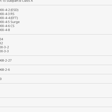
rt 15 Subpart B Class A
000-4-2 (ESD)
000-4-3 RS
000-4-4 (EFT)
000-4-5 Surge
000-4-6 CS
1000-4-8
024
032
000-3-2
000-3-3
0068-2-27
0068-2-6
0
т