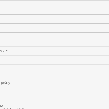
99 x 75
N-рейку
 32