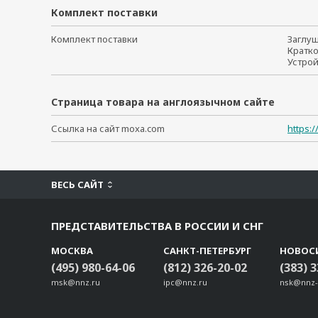
Комплект поставки
Комплект поставки
Заглу
Кратк
Устро
Страница товара на англоязычном сайте
Ссылка на сайт moxa.com
https:
ВЕСЬ САЙТ
ПРЕДСТАВИТЕЛЬСТВА В РОССИИ И СНГ
МОСКВА
САНКТ-ПЕТЕРБУРГ
НОВОС
(495) 980-64-06
(812) 326-20-02
(383) 
msk@nnz.ru
ipc@nnz.ru
nsk@nnz-