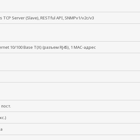
 TCP Server (Slave), RESTful API, SNMPv1/v2c/v3
hernet 10/100 Base T(X) (разъем RJ45), 1 MAC-адрес
 пост.
кс.)
ма