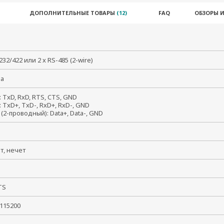
ДОПОЛНИТЕЛЬНЫЕ ТОВАРЫ
(12)
FAQ
ОБЗОРЫ 
-232/422 или 2 x RS-485 (2-wire)
ма
: TxD, RxD, RTS, CTS, GND
: TxD+, TxD-, RxD+, RxD-, GND
 (2-проводный): Data+, Data-, GND
ет, нечет
CTS
~ 115200