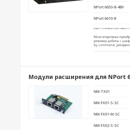
NPort 6650-8-48V
NPort 6610-8
NPort 6650-16-48V
Многопортовые преобр
NPort 6610-16
режимы работы с шиф
by command, резервно
NPort 6610-16-48V
NPort 6650-32
NPort 6650-32-48V
Модули расширения для NPort 64
NPort 6610-32
NM-TX01
NPort 6610-32-48V
NM-FX01-S-SC
NPort 6610-8-48V
NM-FX01-M-SC
NPort 6650-16-T
NM-FX02-S-SC