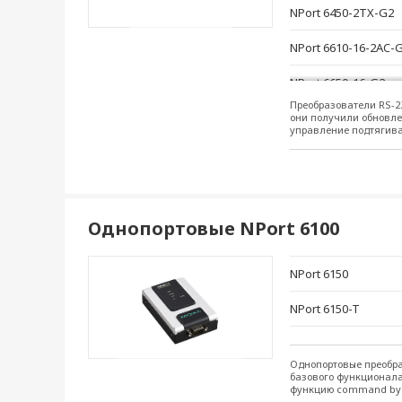
NPort 6450-2TX-G2
NPort 6610-16-2AC-
NPort 6650-16-G2
Преобразователи RS-2
NPort 6650-16-2AC-
они получили обновле
управление подтягива
NPort 6150-G2
NPort 6150-G2-T
NPort 6450-G2-T
Однопортовые NPort 6100
NPort 6450-2M-SC-G
NPort 6150
NPort 6450-2S-SC-G
NPort 6150-T
NPort 6450-2TX-G2-
NPort 6250-G2-T
Однопортовые преобра
базового функционала
функцию command by c
NPort 6610-16-G2