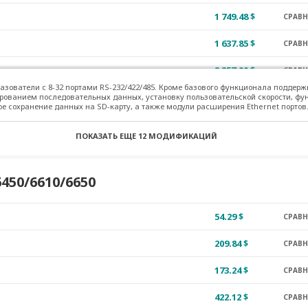
1 749.48 $
СРАВ
1 637.85 $
СРАВ
2 257.00 $
СРАВ
азователи с 8-32 портами RS-232/422/485. Кроме базового функционала поддер
2 030.08 $
рованием последовательных данных, установку пользовательской скорости, 
СРАВ
е сохранение данных на SD-карту, а также модули расширения Ethernet портов
2 113.04 $
СРАВ
ПОКАЗАТЬ ЕЩЕ
12 МОДИФИКАЦИЙ
2 724.26 $
СРАВ
2 959.72 $
50/6610/6650
СРАВ
2 638.86 $
СРАВ
54.29 $
СРАВ
2 727.31 $
СРАВ
209.84 $
СРАВ
1 759.24 $
СРАВ
173.24 $
СРАВ
2 619.95 $
СРАВ
422.12 $
СРАВ