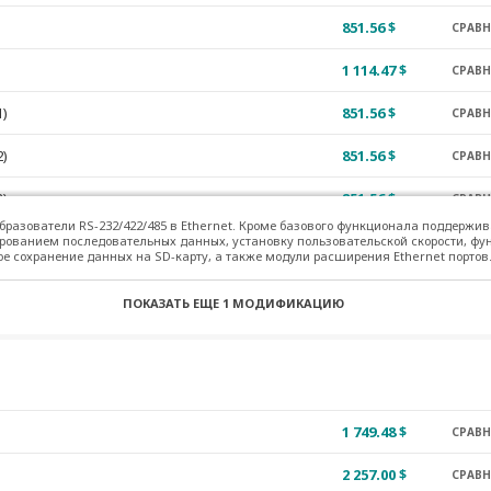
851.56 $
СРАВ
1 114.47 $
СРАВ
1)
851.56 $
СРАВ
2)
851.56 $
СРАВ
3)
851.56 $
СРАВ
бразователи RS-232/422/485 в Ethernet. Кроме базового функционала поддержи
4)
851.56 $
рованием последовательных данных, установку пользовательской скорости, 
СРАВ
е сохранение данных на SD-карту, а также модули расширения Ethernet портов
ПОКАЗАТЬ ЕЩЕ
1 МОДИФИКАЦИЮ
1 749.48 $
СРАВ
2 257.00 $
СРАВ