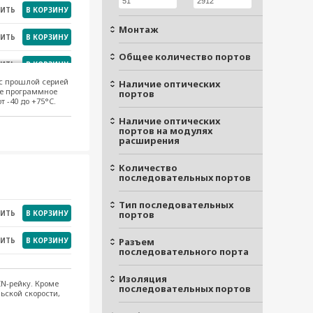
НИТЬ
В КОРЗИНУ
Монтаж
НИТЬ
В КОРЗИНУ
Общее количество портов
НИТЬ
В КОРЗИНУ
 с прошлой серией
Наличие оптических
же программное
НИТЬ
В КОРЗИНУ
портов
 -40 до +75°C.
НИТЬ
В КОРЗИНУ
Наличие оптических
портов на модулях
расширения
НИТЬ
В КОРЗИНУ
Количество
НИТЬ
В КОРЗИНУ
последовательных портов
НИТЬ
В КОРЗИНУ
Тип последовательных
НИТЬ
В КОРЗИНУ
портов
НИТЬ
В КОРЗИНУ
НИТЬ
В КОРЗИНУ
Разъем
последовательного порта
НИТЬ
В КОРЗИНУ
Изоляция
НИТЬ
В КОРЗИНУ
IN-рейку. Кроме
последовательных портов
ской скорости,
НИТЬ
В КОРЗИНУ