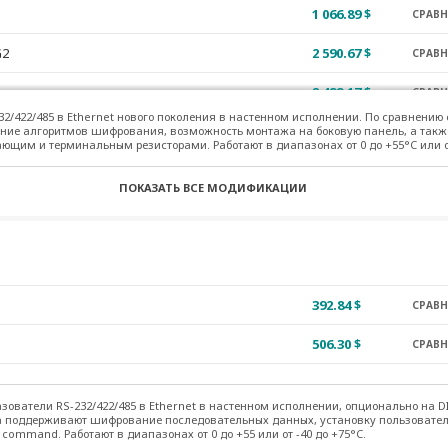
1 066.89 $
СРАВ
G2
2 590.67 $
СРАВ
2 499.17 $
СРАВ
32/422/485 в Ethernet нового поколения в настенном исполнении. По сравнению
G2
2 658.99 $
ние алгоритмов шифрования, возможность монтажа на боковую панель, а так
СРАВ
ющим и терминальным резисторами. Работают в диапазонах от 0 до +55°C или от
438.59 $
СРАВ
ПОКАЗАТЬ ВСЕ МОДИФИКАЦИИ
552.66 $
СРАВ
1 179.74 $
СРАВ
2-T
1 629.92 $
СРАВ
392.84 $
СРАВ
2-T
1 720.81 $
СРАВ
506.30 $
СРАВ
T
1 310.89 $
СРАВ
871.08 $
СРАВ
зователи RS-232/422/485 в Ethernet в настенном исполнении, опционально на D
 поддерживают шифрование последовательных данных, установку пользователь
ommand. Работают в диапазонах от 0 до +55 или от -40 до +75°C.
2 423.53 $
СРАВ