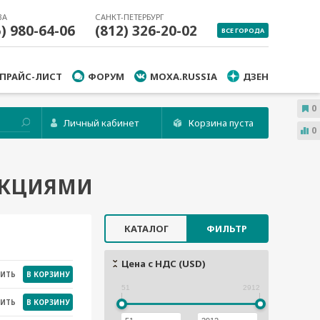
ВА
САНКТ-ПЕТЕРБУРГ
5) 980-64-06
(812) 326-20-02
ВСЕ ГОРОДА
ПРАЙС-ЛИСТ
ФОРУМ
MOXA.RUSSIA
ДЗЕН
0
Личный кабинет
Корзина пуста
0
НКЦИЯМИ
КАТАЛОГ
ФИЛЬТР
Цена с НДС (USD)
НИТЬ
В КОРЗИНУ
51
2912
НИТЬ
В КОРЗИНУ