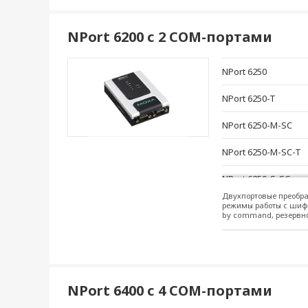
NPort 6610-32-G2
NPort 6200 с 2 СОМ-портами
NPort 6610-32-2AC-
NPort 6250
NPort 6610-8-G2
NPort 6250-T
NPort 6610-8-2AC-G
NPort 6250-M-SC
NPort 6650-16-G2-T
NPort 6250-M-SC-T
NPort 6650-16-2AC-
NPort 6250-S-SC
NPort 6650-16-48V-
Двухпортовые преобра
NPort 6250-S-SC-T
режимы работы с шиф
NPort 6650I-16-G2
by command, резервно
NPort 6650I-16-G2-T
NPort 6650I-16-2AC
NPort 6400 с 4 СОМ-портами
NPort 6650I-16-2AC