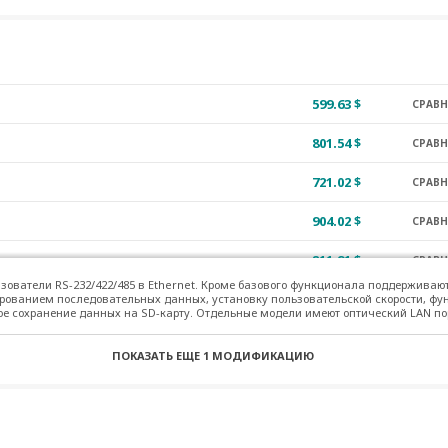
2 985.34 $
СРАВ
G2
3 132.35 $
СРАВ
599.63 $
СРАВ
1 804.38 $
СРАВ
801.54 $
СРАВ
2
1 948.34 $
СРАВ
721.02 $
СРАВ
2 681.56 $
СРАВ
904.02 $
СРАВ
G2-T
2 909.09 $
СРАВ
811.91 $
СРАВ
G2
2 309.46 $
СРАВ
зователи RS-232/422/485 в Ethernet. Кроме базового функционала поддерживаю
1 020.53 $
рованием последовательных данных, установку пользовательской скорости, 
СРАВ
3 775.90 $
СРАВ
е сохранение данных на SD-карту. Отдельные модели имеют оптический LAN по
4 220.59 $
СРАВ
ПОКАЗАТЬ ЕЩЕ
1 МОДИФИКАЦИЮ
-G2
3 938.16 $
СРАВ
-G2-T
4 202.90 $
СРАВ