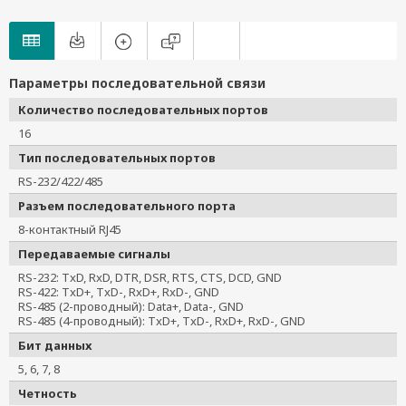
Параметры последовательной связи
Количество последовательных портов
16
Тип последовательных портов
RS-232/422/485
Разъем последовательного порта
8-контактный RJ45
Передаваемые сигналы
RS-232: TxD, RxD, DTR, DSR, RTS, CTS, DCD, GND
RS-422: TxD+, TxD-, RxD+, RxD-, GND
RS-485 (2-проводный): Data+, Data-, GND
RS-485 (4-проводный): TxD+, TxD-, RxD+, RxD-, GND
Бит данных
5, 6, 7, 8
Четность