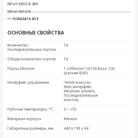
NPort 6650-8-48V
NPort 6610-8
ПОКАЗАТЬ ВСЕ
NPort 6650-16-48V
NPort 6610-16
ОСНОВНЫЕ СВОЙСТВА
NPort 6610-16-48V
NPort 6650-32
Количество
16
последовательных портов
NPort 6650-32-48V
NPort 6610-32
Общее количество портов
16
NPort 6610-32-48V
Порты Ethernet
1 x Ethernet 10/100 Base T(X)
(разъем RJ45)
NPort 6610-8-48V
NPort 6650-16-T
Интерфейс управления
Telnet-консоль
Web-интерфейс
NPort 6650-8-T
Windows-утилита
Последовательная
NPort 6650-16-HV-T
консоль
NPort 6650-32-HV-T
Рабочая температура, °C
0 ~ +55
NPort 6650-8-HV-T
Материал корпуса
Металл
Габаритные размеры, мм
440 х 195 х 44