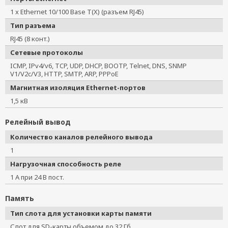
1 x Ethernet 10/100 Base T(X) (разъем RJ45)
Тип разъема
RJ45 (8 конт.)
Сетевые протоколы
ICMP, IPv4/v6, TCP, UDP, DHCP, BOOTP, Telnet, DNS, SNMP
V1/V2c/V3, HTTP, SMTP, ARP, PPPoE
Магнитная изоляция Ethernet-портов
1,5 кВ
Релейный вывод
Количество каналов релейного вывода
1
Нагрузочная способность реле
1 А при 24 В пост.
Память
Тип слота для установки карты памяти
Слот для SD-карты объемом до 32 Гб