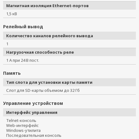
Магнитная изоляция Ethernet-портов
1,5 кВ
Релейный вывод
Количество каналов релейного вывода
1
Нагрузочная способность реле
1 А при 24 В пост.
Память
Тип слота для установки карты памяти
Слот для SD-карты объемом до 32 Гб
Управление устройством
Интерфейс управления
Telnet-консоль
Web-интерфейс
Windows-утилита
Последовательная консоль