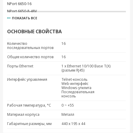
NPort 6650-16
NPort 6650-8-48V
ПОКАЗАТЬ ВСЕ
NPort 6610-8
NPort 6650-16-48V
ОСНОВНЫЕ СВОЙСТВА
NPort 6610-16-48V
NPort 6650-32
Количество
16
последовательных портов
NPort 6650-32-48V
NPort 6610-32
Общее количество портов
16
NPort 6610-32-48V
Порты Ethernet
1 x Ethernet 10/100 Base T(X)
(разъем RJ45)
NPort 6610-8-48V
NPort 6650-16-T
Интерфейс управления
Telnet-консоль
Web-интерфейс
NPort 6650-8-T
Windows-утилита
Последовательная
NPort 6650-16-HV-T
консоль
NPort 6650-32-HV-T
Рабочая температура, °C
0 ~ +55
NPort 6650-8-HV-T
Материал корпуса
Металл
Габаритные размеры, мм
440 х 195 х 44