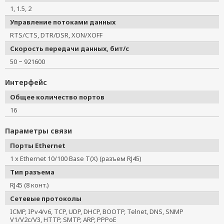
1, 1.5, 2
Управление потоками данных
RTS/CTS, DTR/DSR, XON/XOFF
Скорость передачи данных, бит/с
50 ~ 921600
Интерфейс
Общее количество портов
16
Параметры связи
Порты Ethernet
1 x Ethernet 10/100 Base T(X) (разъем RJ45)
Тип разъема
RJ45 (8 конт.)
Сетевые протоколы
ICMP, IPv4/v6, TCP, UDP, DHCP, BOOTP, Telnet, DNS, SNMP
V1/V2c/V3, HTTP, SMTP, ARP, PPPoE