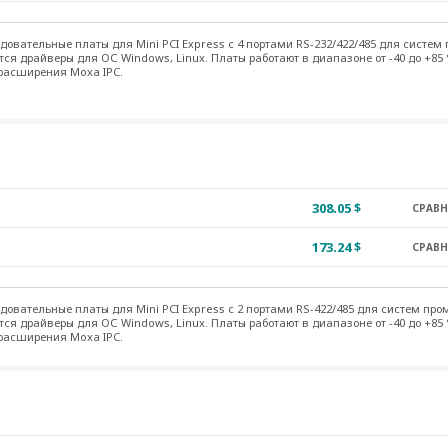
довательные платы для Mini PCI Express c 4 портами RS-232/422/485 для систе
я драйверы для ОС Windows, Linux. Платы работают в диапазоне от -40 до +85 
 расширения Moxa IPC.
308.05 $
СРАВ
173.24 $
СРАВ
довательные платы для Mini PCI Express c 2 портами RS-422/485 для систем п
я драйверы для ОС Windows, Linux. Платы работают в диапазоне от -40 до +85 
 расширения Moxa IPC.