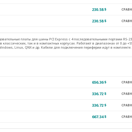
230.58 $
СРАВ
230.58 $
СРАВ
овательные платы для шины PCI Express с 4 последовательными портами RS-23
в классических, так и в компактных корпусах. Работают в диапазонах от 0 до +5
ndows, Linux, QNX и др. Кабели для подключения периферии идут в комплекте.
656.36 $
СРАВ
336.72 $
СРАВ
336.72 $
СРАВ
667.34 $
СРАВ