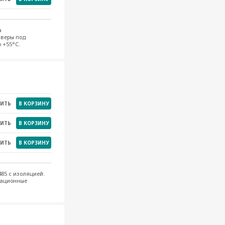
а
йверы под
 +55°C.
НИТЬ
В КОРЗИНУ
НИТЬ
В КОРЗИНУ
НИТЬ
В КОРЗИНУ
85 с изоляцией.
рационные