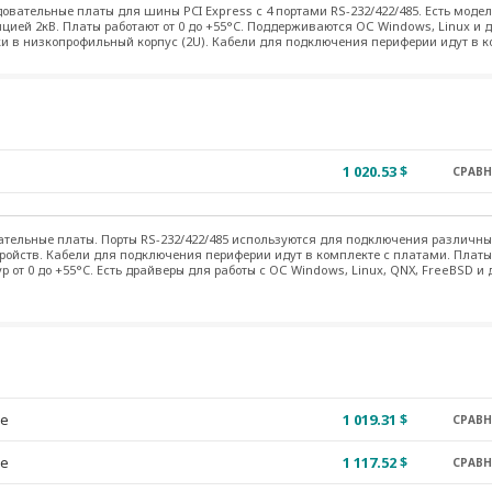
вательные платы для шины PCI Express с 4 портами RS-232/422/485. Есть модел
ией 2кВ. Платы работают от 0 до +55°C. Поддерживаются ОС Windows, Linux и др
и в низкопрофильный корпус (2U). Кабели для подключения периферии идут в к
1 020.53 $
СРАВ
ательные платы. Порты RS-232/422/485 используются для подключения различны
ройств. Кабели для подключения периферии идут в комплекте с платами. Платы
 от 0 до +55°C. Есть драйверы для работы с ОС Windows, Linux, QNX, FreeBSD и 
le
1 019.31 $
СРАВ
le
1 117.52 $
СРАВ