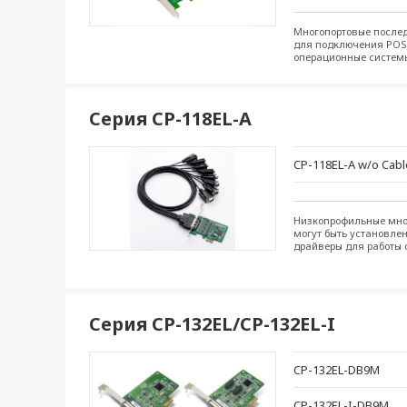
Многопортовые послед
для подключения POS-
операционные системы 
Серия CP-118EL-A
CP-118EL-A w/o Cabl
Низкопрофильные мног
могут быть установлен
драйверы для работы 
Серия CP-132EL/CP-132EL-I
CP-132EL-DB9M
CP-132EL-I-DB9M