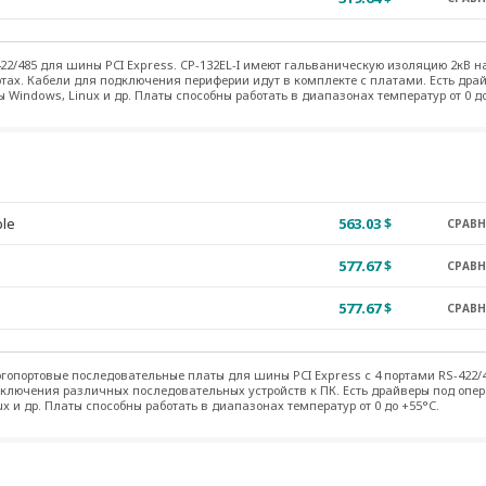
22/485 для шины PCI Express. CP-132EL-I имеют гальваническую изоляцию 2кВ н
тах. Кабели для подключения периферии идут в комплекте с платами. Есть дра
Windows, Linux и др. Платы способны работать в диапазонах температур от 0 до
ble
563.03 $
СРАВ
577.67 $
СРАВ
577.67 $
СРАВ
опортовые последовательные платы для шины PCI Express с 4 портами RS-422/4
ключения различных последовательных устройств к ПК. Есть драйверы под опе
x и др. Платы способны работать в диапазонах температур от 0 до +55°C.