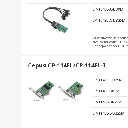
CP-104EL-A-DB9M
CP-104EL-A-DB25M
Многопортовые послед
быть установлены как 
Поддерживаются ОС Wi
Серия CP-114EL/CP-114EL-I
CP-114EL-I-DB9M
CP-114EL-DB9M
CP-114EL-DB25M
CP-114EL-I-DB25M