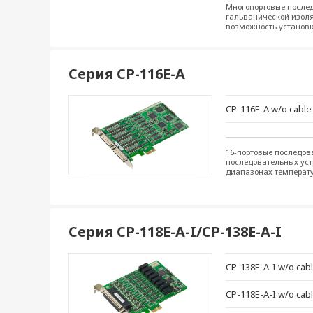
Многопортовые последо
гальванической изоляц
возможность установк
Серия CP-116E-A
CP-116E-A w/o cable
16-портовые последов
последовательных уст
диапазонах температур
Серия CP-118E-A-I/CP-138E-A-I
CP-138E-A-I w/o cab
CP-118E-A-I w/o cab