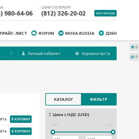
ВА
САНКТ-ПЕТЕРБУРГ
5) 980-64-06
(812) 326-20-02
ВСЕ ГОРОДА
ПРАЙС-ЛИСТ
ФОРУМ
MOXA.RUSSIA
ДЗЕН
0
Личный кабинет
Корзина пуста
0
КАТАЛОГ
ФИЛЬТР
Цена с НДС (USD)
НИТЬ
В КОРЗИНУ
143
1100
НИТЬ
В КОРЗИНУ