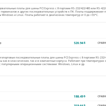
овательные платы для шины PCI Express с 8 портами RS-232/422/485 или RS-422
терминалов и других последовательных устройств к ПК. Платы поддерживают 
Windows и Linux. Платы работают в диапазонах температур от 0 до +55°C.
e
520.94 $
СРАВ
опортовые последовательные платы для шины PCI Express с 8 портами RS-232/4
ы как в классические, так и в компактные корпуса. Работают при температурах от
с популярными операционными системами: Windows, Linux и др.
188.49 $
СРАВ
319.64 $
СРАВ