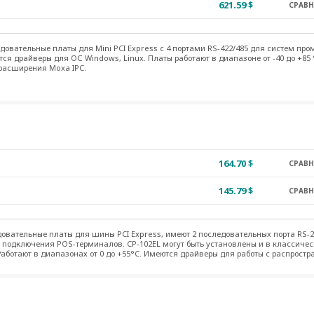
621.59 $
СРАВ
довательные платы для Mini PCI Express c 4 портами RS-422/485 для систем п
я драйверы для ОС Windows, Linux. Платы работают в диапазоне от -40 до +85 
 расширения Moxa IPC.
164.70 $
СРАВ
145.79 $
СРАВ
овательные платы для шины PCI Express, имеют 2 последовательных порта RS-2
подключения POS-терминалов. CP-102EL могут быть установлены и в классическ
Работают в диапазонах от 0 до +55°C. Имеются драйверы для работы с распрост