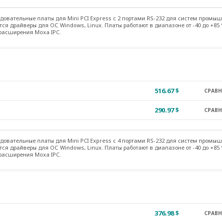
довательные платы для Mini PCI Express c 2 портами RS-232 для систем промы
я драйверы для ОС Windows, Linux. Платы работают в диапазоне от -40 до +85 
 расширения Moxa IPC.
516.67 $
СРАВ
290.97 $
СРАВ
довательные платы для Mini PCI Express c 4 портами RS-232 для систем промы
я драйверы для ОС Windows, Linux. Платы работают в диапазоне от -40 до +85 
 расширения Moxa IPC.
376.98 $
СРАВ