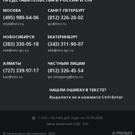
МОСКВА
САНКТ-ПЕТЕРБУРГ
(495) 980-64-06
(812) 326-20-02
msk@nnz.ru
ipc@nnz.ru
НОВОСИБИРСК
ЕКАТЕРИНБУРГ
(383) 330-05-18
(343) 311-90-07
nsk@nnz-ipc.ru
ekb@nnz-ipc.ru
АЛМАТЫ
ЧАСТНЫМ ЛИЦАМ
(727) 339-97-17
(812) 326-45-54
kaz@nnz.ru
ipc-shopping@nnz.ru
НАШЛИ ОШИБКУ В ТЕКСТЕ?
Выделите ее и нажмите Ctrl+Enter
1 USD = 82.1665 руб. (курс на 10.08.2026)
Цены включают НДС 22%
© Ниеншанц-Автоматика, 2026