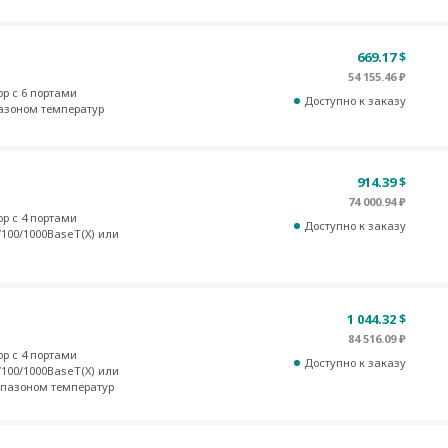
669.17 $
54 155.46 ₽
р с 6 портами
Доступно к заказу
азоном температур
914.39 $
74 000.94 ₽
р с 4 портами
Доступно к заказу
/100/1000BaseT(X) или
1 044.32 $
84 516.09 ₽
р с 4 портами
Доступно к заказу
/100/1000BaseT(X) или
апазоном температур