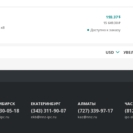
193.37 $
15 649.30 ₽
 кВ
Доступно к заказу
USD
ИБИРСК
ЕКАТЕРИНБУРГ
АЛМАТЫ
ЧА
330-05-18
(343) 311-90-07
(727) 339-97-17
(81
ipc.ru
ekb@nnz-ipc.ru
kaz@nnz.ru
ipc-