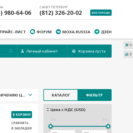
ВА
САНКТ-ПЕТЕРБУРГ
5) 980-64-06
(812) 326-20-02
ВСЕ ГОРОДА
ПРАЙС-ЛИСТ
ФОРУМ
MOXA.RUSSIA
ДЗЕН
0
Личный кабинет
Корзина пуста
0
УВЕЛИЧЕНИЮ ЦЕНЫ
КАТАЛОГ
ФИЛЬТР
Цена с НДС (USD)
В КОРЗИНУ
126
191
СРАВНИТЬ
В ЗАКЛАДКИ