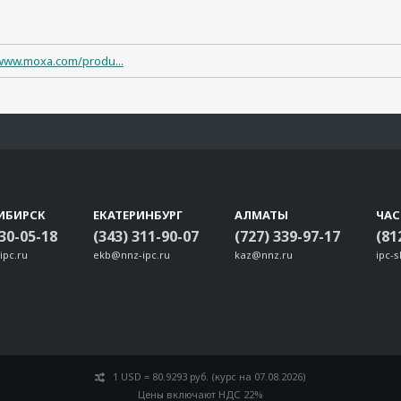
/www.moxa.com/produ...
ИБИРСК
ЕКАТЕРИНБУРГ
АЛМАТЫ
ЧА
330-05-18
(343) 311-90-07
(727) 339-97-17
(81
ipc.ru
ekb@nnz-ipc.ru
kaz@nnz.ru
ipc-
1 USD = 80.9293 руб. (курс на 07.08.2026)
Цены включают НДС 22%