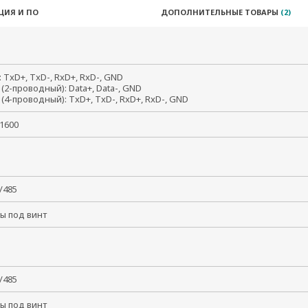
ЦИЯ И ПО
ДОПОЛНИТЕЛЬНЫЕ ТОВАРЫ
(2)
: TxD+, TxD-, RxD+, RxD-, GND
 (2-проводный): Data+, Data-, GND
 (4-проводный): TxD+, TxD-, RxD+, RxD-, GND
921600
2/485
ы под винт
2/485
ы под винт