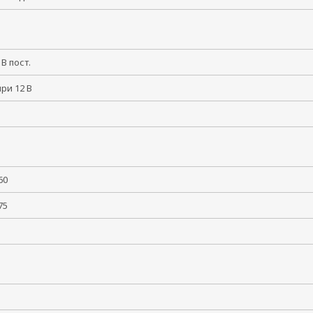
8 В пост.
при 12 В
 +60
 +75
5