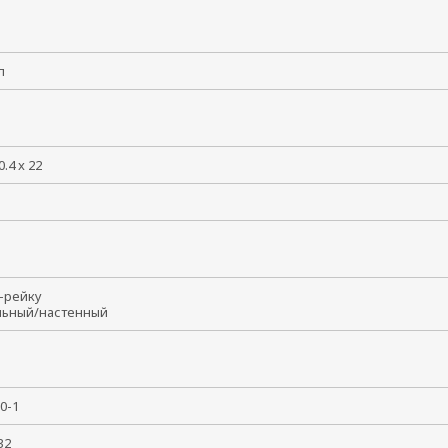
лл
0.4 x 22
N-рейку
льный/настенный
50-1
 32