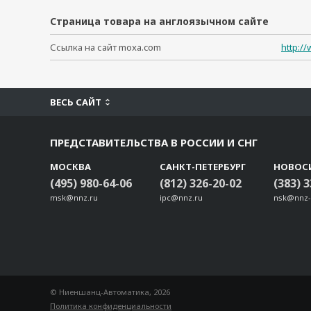
Страница товара на англоязычном сайте
Ссылка на сайт moxa.com
http:/
ВЕСЬ САЙТ
ПРЕДСТАВИТЕЛЬСТВА В РОССИИ И СНГ
МОСКВА
САНКТ-ПЕТЕРБУРГ
НОВОС
(495) 980-64-06
(812) 326-20-02
(383) 
msk@nnz.ru
ipc@nnz.ru
nsk@nnz-
© Ниеншанц-Автоматика, 2026
Политика конфиденциальности