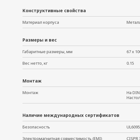
Конструктивные свойства
Материал корпуса
Мета
Размеры и вес
Габаритные размеры, мм
67 x 10
Вес нетто, кг
0.15
Монтаж
Монтаж
На DI
Насто
Наличие международных сертификатов
Безопасность
UL609
Электромагнитная совместимость (EMI)
CISPR