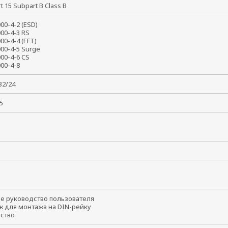
rt 15 Subpart B Class B
000-4-2 (ESD)
000-4-3 RS
000-4-4 (EFT)
000-4-5 Surge
000-4-6 CS
1000-4-8
032/24
5
т
ое руководство пользователя
ж для монтажа на DIN-рейку
йство