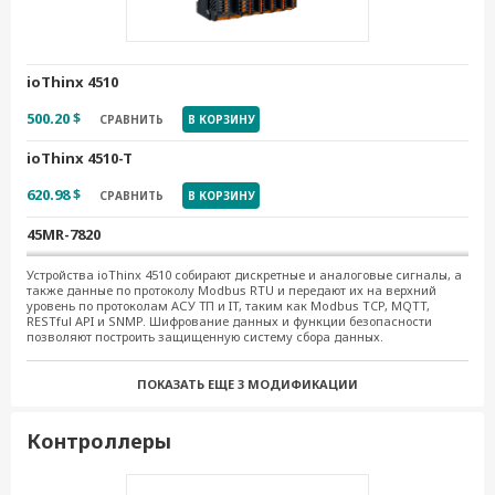
ioThinx 4510
500.20 $
СРАВНИТЬ
В КОРЗИНУ
ioThinx 4510-T
620.98 $
СРАВНИТЬ
В КОРЗИНУ
45MR-7820
143.35 $
СРАВНИТЬ
В КОРЗИНУ
Устройства ioThinx 4510 собирают дискретные и аналоговые сигналы, а
также данные по протоколу Modbus RTU и передают их на верхний
уровень по протоколам АСУ ТП и IT, таким как Modbus TCP, MQTT,
45MR-7820-T
RESTful API и SNMP. Шифрование данных и функции безопасности
позволяют построить защищенную систему сбора данных.
179.34 $
СРАВНИТЬ
В КОРЗИНУ
ПОКАЗАТЬ ЕЩЕ
3 МОДИФИКАЦИИ
45MR-7210
220.21 $
СРАВНИТЬ
В КОРЗИНУ
Контроллеры
45MR-7210-T