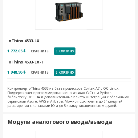
256.20 $
СРАВНИТЬ
В КОРЗИНУ
45ML-5401
722.85 $
СРАВНИТЬ
В КОРЗИНУ
45ML-5401-T
ioThinx 4533-LX
866.81 $
СРАВНИТЬ
В КОРЗИНУ
1 772.05 $
СРАВНИТЬ
В КОРЗИНУ
ioThinx 4533-LX-T
1 948.95 $
СРАВНИТЬ
В КОРЗИНУ
Контроллер ioThinx 4533 на базе процессора Cortex A7 с ОС Linux.
Поддерживает программирование на языках C/C++ и Python,
библиотеку OPC UA и дополнительные пакеты интеграции с облачными
сервисами Azure, AWS и Alibaba. Можно подключить до 64 модулей
расширения с каналами IO и до 5 коммуникационных модулей.
Модули аналогового ввода/вывода