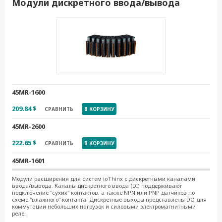
Модули дискретного ввода/вывода
45MR-3810-T
657.58 $
СРАВНИТЬ
В КОРЗИНУ
45MR-6600
476.41 $
СРАВНИТЬ
В КОРЗИНУ
45MR-6600-T
45MR-1600
612.44 $
СРАВНИТЬ
В КОРЗИНУ
209.84 $
СРАВНИТЬ
В КОРЗИНУ
45MR-6810-T
45MR-2600
615.49 $
СРАВНИТЬ
В КОРЗИНУ
222.65 $
СРАВНИТЬ
В КОРЗИНУ
45MR-4420-T
45MR-1601
560.59 $
СРАВНИТЬ
В КОРЗИНУ
209.84 $
СРАВНИТЬ
В КОРЗИНУ
Модули расширения для систем ioThinx с дискретными каналами
ввода/вывода. Каналы дискретного ввода (DI) поддерживают
подключение "сухих" контактов, а также NPN или PNP датчиков по
45MR-1600-T
схеме "влажного" контакта. Дискретные выходы представлены DO для
коммутации небольших нагрузок и силовыми электромагнитными
284.26 $
СРАВНИТЬ
В КОРЗИНУ
реле.