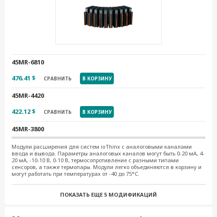
45MR-6810
476.41 $
СРАВНИТЬ
В КОРЗИНУ
45MR-4420
422.12 $
СРАВНИТЬ
В КОРЗИНУ
45MR-3800
502.03 $
СРАВНИТЬ
В КОРЗИНУ
Модули расширения для систем ioThinx с аналоговыми каналами
ввода и вывода. Параметры аналоговых каналов могут быть 0-20 мА, 4-
20 мА, -10-10 В, 0-10 В, термосопротивление с разными типами
45MR-3800-T
сенсоров, а также термопары. Модули легко объединяются в корзину и
могут работать при температурах от -40 до 75°C.
657.58 $
СРАВНИТЬ
В КОРЗИНУ
ПОКАЗАТЬ ЕЩЕ
5 МОДИФИКАЦИЙ
45MR-3810
502.03 $
СРАВНИТЬ
В КОРЗИНУ