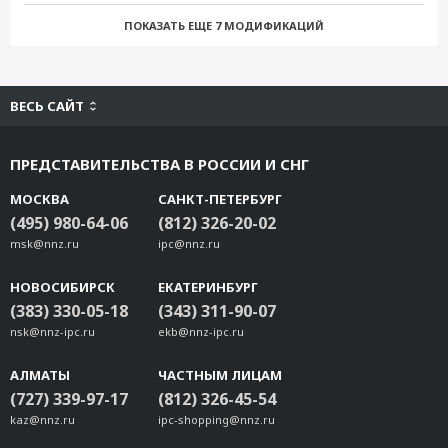
45MR-1601-T
ПОКАЗАТЬ ЕЩЕ
7 МОДИФИКАЦИЙ
284.26 $
СРАВНИТЬ
В КОРЗИНУ
45MR-2404
ВЕСЬ САЙТ
208.01 $
СРАВНИТЬ
В КОРЗИНУ
45MR-2404-T
ПРЕДСТАВИТЕЛЬСТВА В РОССИИ И СНГ
266.57 $
СРАВНИТЬ
В КОРЗИНУ
МОСКВА
САНКТ-ПЕТЕРБУРГ
(495) 980-64-06
45MR-2600-T
(812) 326-20-02
msk@nnz.ru
ipc@nnz.ru
306.83 $
СРАВНИТЬ
В КОРЗИНУ
НОВОСИБИРСК
ЕКАТЕРИНБУРГ
45MR-2601
(383) 330-05-18
(343) 311-90-07
222.65 $
СРАВНИТЬ
В КОРЗИНУ
nsk@nnz-ipc.ru
ekb@nnz-ipc.ru
45MR-2601-T
АЛМАТЫ
ЧАСТНЫМ ЛИЦАМ
306.83 $
СРАВНИТЬ
В КОРЗИНУ
(727) 339-97-17
(812) 326-45-54
kaz@nnz.ru
ipc-shopping@nnz.ru
45MR-2606