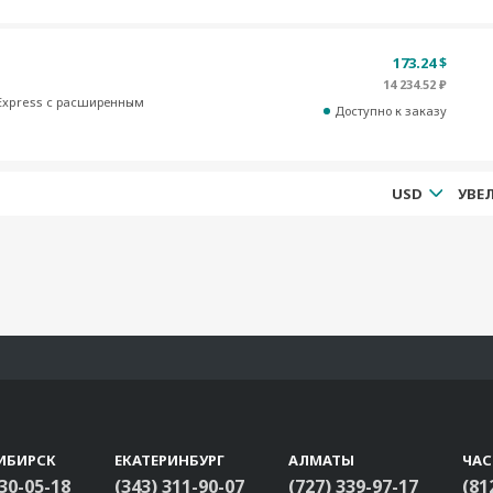
173.24 $
14 234.52 ₽
I Express с расширенным
Доступно к заказу
USD
ИБИРСК
ЕКАТЕРИНБУРГ
АЛМАТЫ
ЧА
330-05-18
(343) 311-90-07
(727) 339-97-17
(81