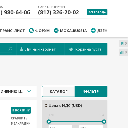
ВА
САНКТ-ПЕТЕРБУРГ
5) 980-64-06
(812) 326-20-02
ВСЕ ГОРОДА
ПРАЙС-ЛИСТ
ФОРУМ
MOXA.RUSSIA
ДЗЕН
0
Личный кабинет
Корзина пуста
0
УВЕЛИЧЕНИЮ ЦЕНЫ
КАТАЛОГ
ФИЛЬТР
Цена с НДС (USD)
В КОРЗИНУ
170
304
СРАВНИТЬ
В ЗАКЛАДКИ