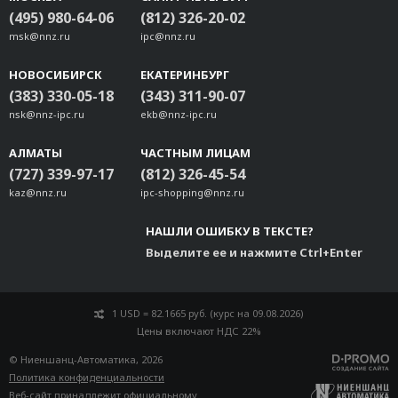
(495) 980-64-06
(812) 326-20-02
msk@nnz.ru
ipc@nnz.ru
НОВОСИБИРСК
ЕКАТЕРИНБУРГ
(383) 330-05-18
(343) 311-90-07
nsk@nnz-ipc.ru
ekb@nnz-ipc.ru
АЛМАТЫ
ЧАСТНЫМ ЛИЦАМ
(727) 339-97-17
(812) 326-45-54
kaz@nnz.ru
ipc-shopping@nnz.ru
НАШЛИ ОШИБКУ В ТЕКСТЕ?
Выделите ее и нажмите Ctrl+Enter
1 USD = 82.1665 руб. (курс на 09.08.2026)
Цены включают НДС 22%
© Ниеншанц-Автоматика, 2026
Политика конфиденциальности
Веб-сайт принадлежит
официальному