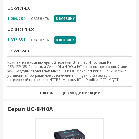
UC-5101-LX
1 066.28 $
СРАВНИТЬ
В КОРЗИНУ
UC-5101-T-LX
1 332.85 $
СРАВНИТЬ
В КОРЗИНУ
UC-5102-LX
1 332.85 $
СРАВНИТЬ
В КОРЗИНУ
Компактные компьютеры с 2 портами Ethernet, 4 портами RS-
232/422/485, 2 портами CAN, 4DI и 4 DO и PCIe-слотом под сотовый или
Wi-Fi модуль, слотом под Micro SD и ОС Moxa Industrial Linux. Можно
UC-5102-T-LX
установить программное обеспечение ThingsPro Gateway с
поддержкой протоколов HTTPS, Modbus RTU, Modbus TCP, MQTT.
1 511.58 $
СРАВНИТЬ
В КОРЗИНУ
ПОКАЗАТЬ ЕЩЕ
3 МОДИФИКАЦИИ
UC-5111-T-LX
1 593.32 $
СРАВНИТЬ
В КОРЗИНУ
Серия UC-8410A
UC-5112-LX
1 512.19 $
СРАВНИТЬ
В КОРЗИНУ
UC-5112-T-LX