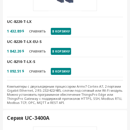
UC-8220-T-LX
1 432.89 $
СРАВНИТЬ
В КОРЗИНУ
UC-8220-T-LX-EU-S
1 842.20 $
СРАВНИТЬ
В КОРЗИНУ
UC-8210-T-LX-S
1 092.51 $
СРАВНИТЬ
В КОРЗИНУ
Компьютеры с двухъядерным процессором Armv7 Cortex-A7, 2 портами
Gigabit Ethernet, 2 RS-232/422/485, слотом под сотовый или Wi-Fi модуль.
Можно установить программное обеспечение ThingsPro Edge или
ThingsPro Gateway с поддержкой протоколов HTTPS, SSH, Modbus RTU,
Modbus TCP, OPС, MQTT и REST API.
Серия UC-3400A