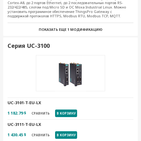
Cortex-A8, до 2 портов Ethernet, до 2 последовательных портов RS-
232/422/485, слотом под Micro SD и ОС Moxa Industrial Linux. Можно
UC-2102-LX
установить программное обеспечение ThingsPro Gateway с
поддержкой протоколов HTTPS, Modbus RTU, Modbus TCP, MQTT.
525.21 $
СРАВНИТЬ
В КОРЗИНУ
ПОКАЗАТЬ ЕЩЕ
1 МОДИФИКАЦИЮ
UC-2104-LX
558.15 $
СРАВНИТЬ
В КОРЗИНУ
Серия UC-3100
UC-2111-LX
639.89 $
СРАВНИТЬ
В КОРЗИНУ
UC-3101-T-EU-LX
1 182.79 $
СРАВНИТЬ
В КОРЗИНУ
UC-3111-T-EU-LX
1 430.45 $
СРАВНИТЬ
В КОРЗИНУ