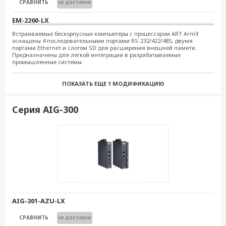
СРАВНИТЬ
НЕ ДОСТУПНО
СРАВНИТЬ
НЕ ДОСТУПНО
EM-2260-LX
Встраиваемые бескорпусные компьютеры с процессором ART Arm9
СРАВНИТЬ
НЕ ДОСТУПНО
оснащены 4 последовательными портами RS-232/422/485, двумя
портами Ethernet и слотом SD для расширения внешней памяти.
EM-1220-LX
Предназначены для легкой интеграции в разрабатываемые
промышленные системы.
СРАВНИТЬ
НЕ ДОСТУПНО
ПОКАЗАТЬ ЕЩЕ
1 МОДИФИКАЦИЮ
EM-1220-T-LX
СРАВНИТЬ
Серия AIG-300
НЕ ДОСТУПНО
EM-2260-CE
СРАВНИТЬ
НЕ ДОСТУПНО
AIG-301-AZU-LX
СРАВНИТЬ
НЕ ДОСТУПНО