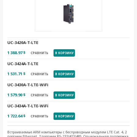
UC-3420A-T-LTE
1 388.97 $
СРАВНИТЬ
В КОРЗИНУ
UC-3424A-T-LTE
1 531.71 $
СРАВНИТЬ
В КОРЗИНУ
UC-3430A-T-LTE-WiFi
1 579.90 $
СРАВНИТЬ
В КОРЗИНУ
UC-3434A-T-LTE-WiFi
1 722.64 $
СРАВНИТЬ
В КОРЗИНУ
Встраиваемые ARM компьютеры с беспроводным модулем LTE Cat. 4, 2
портами Ethernet, 2 портами RS-232/422/485. Опциональная поддержка