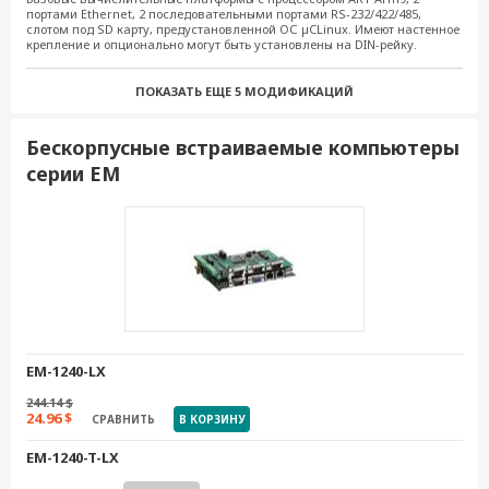
портами Ethernet, 2 последовательными портами RS-232/422/485,
слотом под SD карту, предустановленной ОС µCLinux. Имеют настенное
UC-7112-LX Plus
крепление и опционально могут быть установлены на DIN-рейку.
СРАВНИТЬ
НЕ ДОСТУПНО
ПОКАЗАТЬ ЕЩЕ
5 МОДИФИКАЦИЙ
UC-7122-CE
Бескорпусные встраиваемые компьютеры
СРАВНИТЬ
НЕ ДОСТУПНО
серии EM
UC-7124-CE
СРАВНИТЬ
НЕ ДОСТУПНО
UC-7122-T-CE
СРАВНИТЬ
НЕ ДОСТУПНО
UC-7101-LX
EM-1240-LX
СРАВНИТЬ
НЕ ДОСТУПНО
244.14 $
UC-7101-T-LX
24.96 $
СРАВНИТЬ
В КОРЗИНУ
СРАВНИТЬ
НЕ ДОСТУПНО
EM-1240-T-LX
UC-7124-T-CE