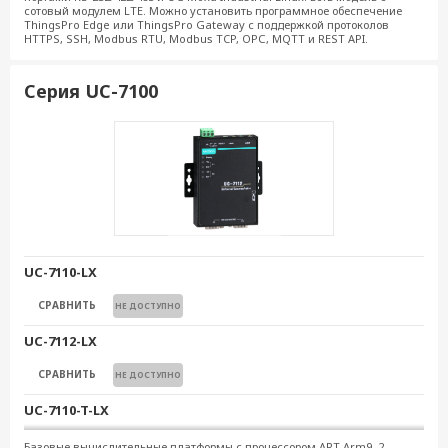
сотовый модулем LTE. Можно установить программное обеспечение
ThingsPro Edge или ThingsPro Gateway с поддержкой протоколов
HTTPS, SSH, Modbus RTU, Modbus TCP, OPС, MQTT и REST API.
Серия UC-7100
UC-7110-LX
СРАВНИТЬ
НЕ ДОСТУПНО
UC-7112-LX
СРАВНИТЬ
НЕ ДОСТУПНО
UC-7110-T-LX
СРАВНИТЬ
НЕ ДОСТУПНО
Базовые вычислительные платформы с процессором ART Arm9, 2