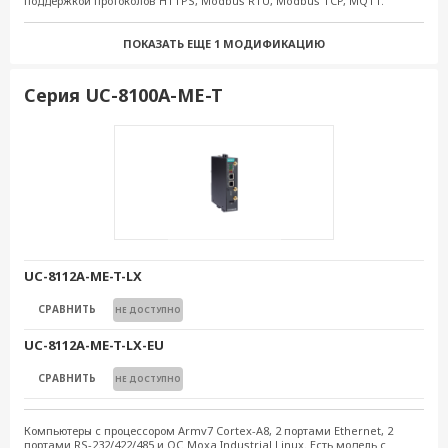
поддержкой протоколов HTTPS, Modbus RTU, Modbus TCP, MQTT.
671.61 $
СРАВНИТЬ
В КОРЗИНУ
ПОКАЗАТЬ ЕЩЕ
1 МОДИФИКАЦИЮ
UC-8112-ME-T-LX
989.42 $
СРАВНИТЬ
В КОРЗИНУ
Серия UC-8100A-ME-T
UC-8112-ME-T-LX1
1 061.40 $
СРАВНИТЬ
В КОРЗИНУ
UC-8112A-ME-T-LX
СРАВНИТЬ
НЕ ДОСТУПНО
UC-8112A-ME-T-LX-EU
СРАВНИТЬ
НЕ ДОСТУПНО
Компьютеры с процессором Armv7 Cortex-A8, 2 портами Ethernet, 2
портами RS-232/422/485 и ОС Moxa Industrial Linux. Есть модель с