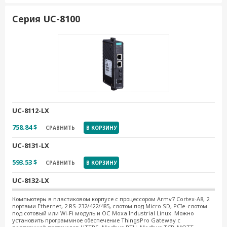
Серия UC-8100
UC-8112-LX
758.84 $
СРАВНИТЬ
В КОРЗИНУ
UC-8131-LX
593.53 $
СРАВНИТЬ
В КОРЗИНУ
UC-8132-LX
656.36 $
СРАВНИТЬ
В КОРЗИНУ
Компьютеры в пластиковом корпусе с процессором Armv7 Cortex-A8, 2
портами Ethernet, 2 RS-232/422/485, слотом под Micro SD, PCIe-слотом
под сотовый или Wi-Fi модуль и ОС Moxa Industrial Linux. Можно
UC-8162-LX
установить программное обеспечение ThingsPro Gateway с