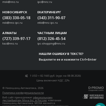
msk@nnz.ru
ipc@nnz.ru
НОВОСИБИРСК
ЕКАТЕРИНБУРГ
(383) 330-05-18
(343) 311-90-07
nsk@nnz-ipc.ru
ekb@nnz-ipc.ru
АЛМАТЫ
ЧАСТНЫМ ЛИЦАМ
(727) 339-97-17
(812) 326-45-54
kaz@nnz.ru
ipc-shopping@nnz.ru
НАШЛИ ОШИБКУ В ТЕКСТЕ?
Выделите ее и нажмите Ctrl+Enter
1 USD = 82.1665 руб. (курс на 08.08.2026)
Цены включают НДС 22%
© Ниеншанц-Автоматика, 2026
Политика конфиденциальности
Веб-сайт принадлежит
официальному
дистрибьютору Moxa Inc. в России
, компании
Ниеншанц-Автоматика. MOXA является
зарегистрированным товарным знаком компании