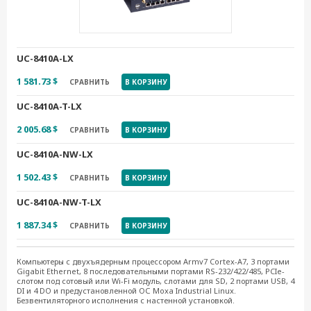
1 771.44 $
СРАВНИТЬ
В КОРЗИНУ
UC-5111-LX
UC-8410A-LX
1 333.46 $
СРАВНИТЬ
В КОРЗИНУ
1 581.73 $
СРАВНИТЬ
В КОРЗИНУ
UC-8410A-T-LX
2 005.68 $
СРАВНИТЬ
В КОРЗИНУ
UC-8410A-NW-LX
1 502.43 $
СРАВНИТЬ
В КОРЗИНУ
UC-8410A-NW-T-LX
1 887.34 $
СРАВНИТЬ
В КОРЗИНУ
Компьютеры с двухъядерным процессором Armv7 Cortex-A7, 3 портами
Gigabit Ethernet, 8 последовательными портами RS-232/422/485, PCIe-
слотом под сотовый или Wi-Fi модуль, слотами для SD, 2 портами USB, 4
DI и 4 DO и предустановленной ОС Moxa Industrial Linux.
Безвентиляторного исполнения с настенной установкой.