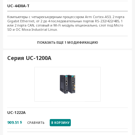
UC-4430A-T
1 357.25 $
СРАВНИТЬ
В КОРЗИНУ
Компьютеры с четырехъядерным процессором Arm Cortex-A53, 2 порта
Gigabit Ethernet, от 2 до 4 последовательных портов RS-232/422/485, 1
или 2 порта CAN, сотовый и Wi-Fi модуль опционально, слот под Micro
UC-4434A-I-T
SD и ОС Moxa Industrial Linux.
1 651.27 $
СРАВНИТЬ
В КОРЗИНУ
ПОКАЗАТЬ ЕЩЕ
1 МОДИФИКАЦИЮ
UC-4450A-T-5G
Серия UC-1200A
2 460.13 $
СРАВНИТЬ
В КОРЗИНУ
UC-4454A-T-5G
2 729.75 $
СРАВНИТЬ
В КОРЗИНУ
UC-1222A
909.51 $
СРАВНИТЬ
В КОРЗИНУ