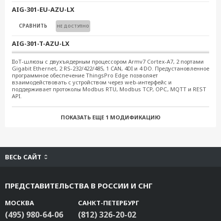
AIG-301-EU-AZU-LX
СРАВНИТЬ
НЕ ДОСТУПНО
AIG-301-T-AZU-LX
СРАВНИТЬ
НЕ ДОСТУПНО
IIoT-шлюзы с двухъядерным процессором Armv7 Cortex-A7, 2 портами
Gigabit Ethernet, 2 RS-232/422/485, 1 CAN, 4DI и 4 DO. Предустановленное
программное обеспечение ThingsPro Edge позволяет
AIG-301-T-EU-AZU-LX
взаимодействовать с устройством через web-интерфейс и
поддерживает протоколы Modbus RTU, Modbus TCP, OPС, MQTT и REST
СРАВНИТЬ
НЕ ДОСТУПНО
API.
AIG-302-T-AZU-LX
ПОКАЗАТЬ ЕЩЕ
1 МОДИФИКАЦИЮ
1 640.29 $
СРАВНИТЬ
В КОРЗИНУ
AIG-302-T-EU-AZU-LX
ВЕСЬ САЙТ
2 423.53 $
СРАВНИТЬ
В КОРЗИНУ
ПРЕДСТАВИТЕЛЬСТВА В РОССИИ И СНГ
МОСКВА
САНКТ-ПЕТЕРБУРГ
(495) 980-64-06
(812) 326-20-02