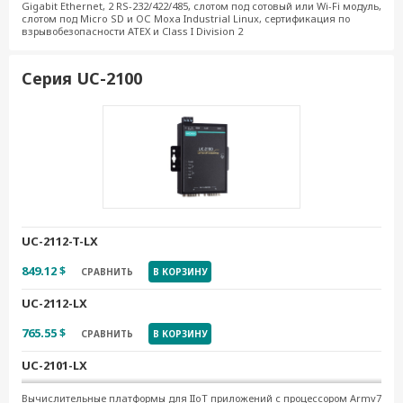
Gigabit Ethernet, 2 RS-232/422/485, слотом под сотовый или Wi-Fi модуль,
слотом под Micro SD и ОС Moxa Industrial Linux, сертификация по
взрывобезопасности ATEX и Class I Division 2
Серия UC-2100
UC-2112-T-LX
849.12 $
СРАВНИТЬ
В КОРЗИНУ
UC-2112-LX
765.55 $
СРАВНИТЬ
В КОРЗИНУ
UC-2101-LX
525.21 $
СРАВНИТЬ
В КОРЗИНУ
Вычислительные платформы для IIoT приложений с процессором Armv7