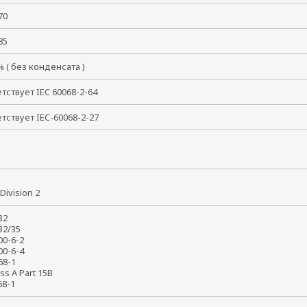
 +70
 +85
 % ( без конденсата )
тствует IEC 60068-2-64
тствует IEC-60068-2-27
X
I Division 2
 32
032/35
000-6-2
000-6-4
368-1
ass A Part 15B
368-1