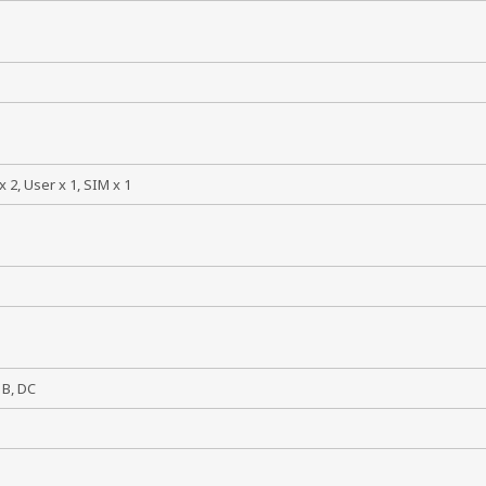
C
x 2, User x 1, SIM x 1
8 В, DC