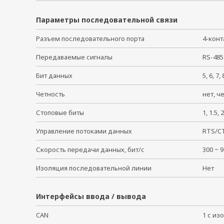
Параметры последовательной связи
Разъем последовательного порта
4-кон
Передаваемые сигналы
RS-485
Бит данных
5, 6, 7
Четность
нет, ч
Стоповые биты
1, 1.5
Управление потоками данных
RTS/C
Скорость передачи данных, бит/с
300 ~
Изоляция последовательной линии
Нет
Интерфейсы ввода / вывода
CAN
1 с и