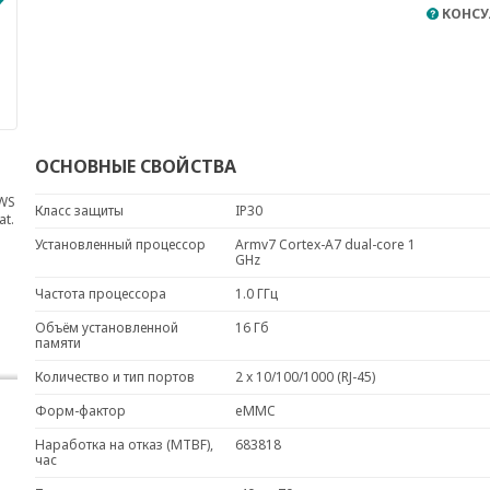
КОНСУ
ОСНОВНЫЕ СВОЙСТВА
AWS
Класс защиты
IP30
at.
Установленный процессор
Armv7 Cortex-A7 dual-core 1
GHz
Частота процессора
1.0 ГГц
Объём установленной
16 Гб
памяти
Количество и тип портов
2 x 10/100/1000 (RJ-45)
Форм-фактор
eMMC
Наработка на отказ (MTBF),
683818
час