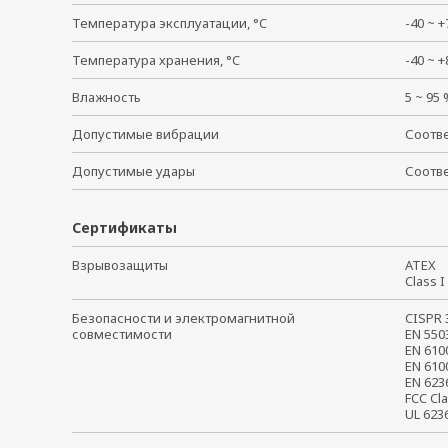
Температура эксплуатации, °C
-40 ~
Температура хранения, °C
-40 ~
Влажность
5 ~ 95
Допустимые вибрации
Соотве
Допустимые удары
Соотве
Сертификаты
Взрывозащиты
ATE
Class 
Безопасности и электромагнитной
CISPR
совместимости
EN 55
EN 61
EN 61
EN 62
FCC Cl
UL 62