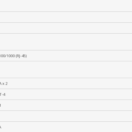
L
б
/100/1000 (RJ-45)
A x 2
AT-4
 1
MA