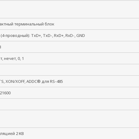
тактный терминальный блок
 (4-проводный): TxD+, TxD-, RxD+, RxD-, GND
, 8
ет, нечет, 0, 1
, 2
TS, XON/XOFF, ADDC® для RS-485
 921600
золяцией 2 КВ