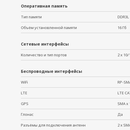
Оперативная память
Тип памяти
DDR3
Объём установленной памяти
16 Г
Сетевые интерфейсы
Количество и тип портов
2 x 10
Беспроводные интерфейсы
WiFi
RP-SM
LTE
LTE C
GPS
SMA x
Глонас
Да
Разъёмы для подключения антенн
2 x S