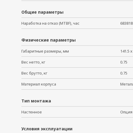
Общие параметры
Наработка на отказ (MTBF), час
683818
Физические параметры
Габаритные размеры, мм
141.5 x
Вес нетто, кг
0.75
Вес брутто, кг
0.75
Материал корпуса
Мета
Тип монтажа
Настенное
Опц
Условия эксплуатации