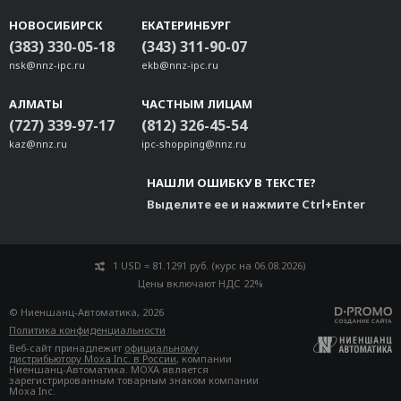
UC-8410A DIN-rail Kit
НОВОСИБИРСК
ЕКАТЕРИНБУРГ
V2406C Wall mount kit
(383) 330-05-18
(343) 311-90-07
UC-4400A Wall-mounting Kit
nsk@nnz-ipc.ru
ekb@nnz-ipc.ru
WK-33-01
АЛМАТЫ
UC-8600A Din-rail Kit
ЧАСТНЫМ ЛИЦАМ
(727) 339-97-17
(812) 326-45-54
BXP-C101 DIN-rail Mounting Kit
kaz@nnz.ru
ipc-shopping@nnz.ru
НАШЛИ ОШИБКУ В ТЕКСТЕ?
Выделите ее и нажмите Ctrl+Enter
1 USD = 81.1291 руб. (курс на 06.08.2026)
Цены включают НДС 22%
© Ниеншанц-Автоматика, 2026
Политика конфиденциальности
Веб-сайт принадлежит
официальному
дистрибьютору Moxa Inc. в России
, компании
Ниеншанц-Автоматика. MOXA является
зарегистрированным товарным знаком компании
Moxa Inc.