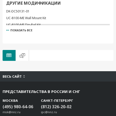
ДРУГИЕ МОДИФИКАЦИИ
DK-DC50131-01
UC-8100-ME Wall Mount Kit
UC-8100-ME Din-Rail Kit
ПОКАЗАТЬ ВСЕ
MC-1100 DIN-Rail Kit
MC-1100 Wallmount Kit
WALLMOUNT-8100-01
V2400 Isolated Wall Mount Kit
DK-UC-5000
UC-3100 DIN-Rail Kit
UC-3100 Wall-Mounting Kit
ВЕСЬ САЙТ
WM-UC-5000
UC-8200 Wall-mounting Kit
ПРЕДСТАВИТЕЛЬСТВА В РОССИИ И СНГ
UC-8210 DIN-rail Mounting Kit
UC-8220 DIN-rail Mounting Kit
МОСКВА
САНКТ-ПЕТЕРБУРГ
MC-1220 DIN-Rail Kit
(495) 980-64-06
(812) 326-20-02
msk@nnz.ru
MPC-2-07-12-VESAMTK
ipc@nnz.ru