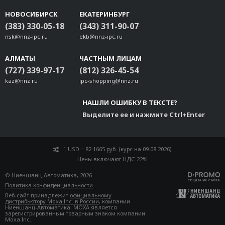
UC-8410A DIN-rail Kit
НОВОСИБИРСК
ЕКАТЕРИНБУРГ
V2406C Wall mount kit
(383) 330-05-18
(343) 311-90-07
UC-4400A Wall-mounting Kit
nsk@nnz-ipc.ru
ekb@nnz-ipc.ru
WK-33-01
АЛМАТЫ
UC-8600A Din-rail Kit
ЧАСТНЫМ ЛИЦАМ
(727) 339-97-17
(812) 326-45-54
BXP-C101 DIN-rail Mounting Kit
kaz@nnz.ru
ipc-shopping@nnz.ru
НАШЛИ ОШИБКУ В ТЕКСТЕ?
Выделите ее и нажмите Ctrl+Enter
1 USD = 82.1665 руб. (курс на 09.08.2026)
Цены включают НДС 22%
© Ниеншанц-Автоматика, 2026
Политика конфиденциальности
Веб-сайт принадлежит
официальному
дистрибьютору Moxa Inc. в России
, компании
Ниеншанц-Автоматика. MOXA является
зарегистрированным товарным знаком компании
Moxa Inc.