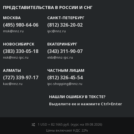
UC-8410A DIN-rail Kit
ПРЕДСТАВИТЕЛЬСТВА В РОССИИ И СНГ
V2406C Wall mount kit
UC-4400A Wall-mounting Kit
МОСКВА
САНКТ-ПЕТЕРБУРГ
WK-33-01
(495) 980-64-06
(812) 326-20-02
msk@nnz.ru
ipc@nnz.ru
UC-8600A Din-rail Kit
BXP-C101 DIN-rail Mounting Kit
НОВОСИБИРСК
ЕКАТЕРИНБУРГ
(383) 330-05-18
(343) 311-90-07
nsk@nnz-ipc.ru
ekb@nnz-ipc.ru
АЛМАТЫ
ЧАСТНЫМ ЛИЦАМ
(727) 339-97-17
(812) 326-45-54
kaz@nnz.ru
ipc-shopping@nnz.ru
НАШЛИ ОШИБКУ В ТЕКСТЕ?
Выделите ее и нажмите Ctrl+Enter
1 USD = 82.1665 руб. (курс на 09.08.2026)
Цены включают НДС 22%