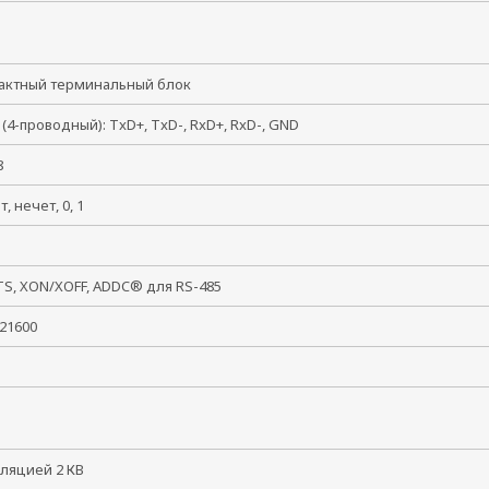
тактный терминальный блок
 (4-проводный): TxD+, TxD-, RxD+, RxD-, GND
, 8
ет, нечет, 0, 1
, 2
TS, XON/XOFF, ADDC® для RS-485
 921600
золяцией 2 КВ