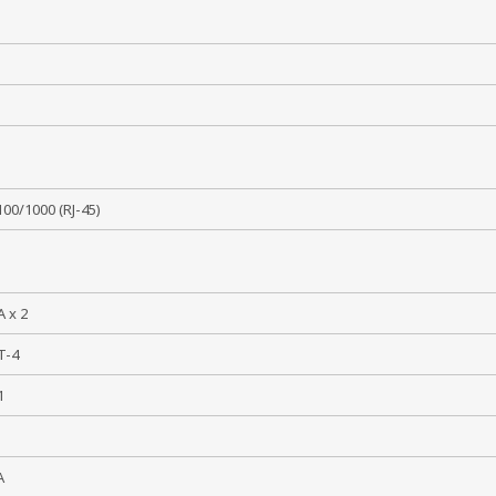
L
б
/100/1000 (RJ-45)
A x 2
AT-4
 1
MA