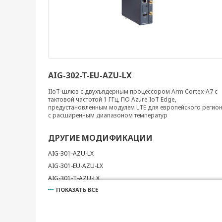
AIG-302-T-EU-AZU-LX
IIoT-шлюз с двухъядерным процессором Arm Cortex-A7 с
тактовой частотой 1 ГГц, ПО Azure IoT Edge,
предустановленным модулем LTE для европейского регион
с расширенным диапазоном температур
ДРУГИЕ МОДИФИКАЦИИ
AIG-301-AZU-LX
AIG-301-EU-AZU-LX
AIG-301-T-AZU-LX
ПОКАЗАТЬ ВСЕ
AIG-301-T-EU-AZU-LX
AIG-302-T-AZU-LX