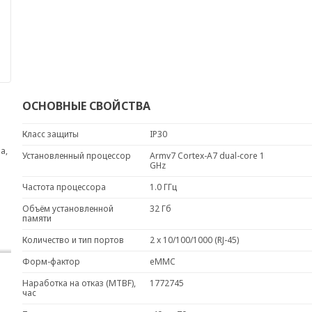
ОСНОВНЫЕ СВОЙСТВА
Класс защиты
IP30
а,
Установленный процессор
Armv7 Cortex-A7 dual-core 1
GHz
Частота процессора
1.0 ГГц
Объём установленной
32 Гб
памяти
Количество и тип портов
2 x 10/100/1000 (RJ-45)
Форм-фактор
eMMC
Наработка на отказ (MTBF),
1772745
час