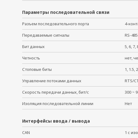
Параметры последовательной связи
Разъем последовательного порта
4-кон
Передаваемые сигналы
RS-485
Бит данных
5, 6, 7
Четность
нет, ч
Стоповые биты
1, 1.5
Управление потоками данных
RTS/C
Скорость передачи данных, бит/с
300 ~
Изоляция последовательной линии
Нет
Интерфейсы ввода / вывода
CAN
1 с и