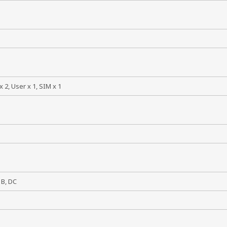
C
x 2, User x 1, SIM x 1
8 В, DC