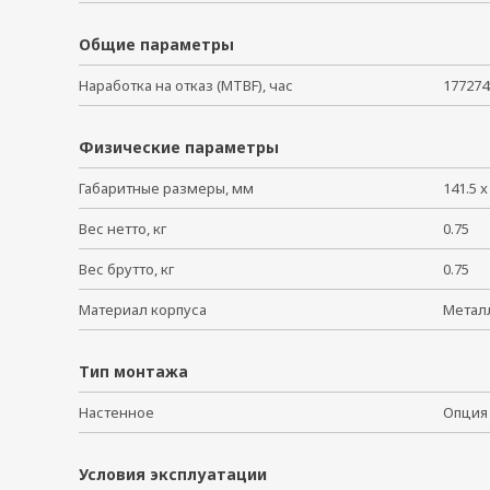
Общие параметры
Наработка на отказ (MTBF), час
177274
Физические параметры
Габаритные размеры, мм
141.5 x
Вес нетто, кг
0.75
Вес брутто, кг
0.75
Материал корпуса
Мета
Тип монтажа
Настенное
Опц
Условия эксплуатации