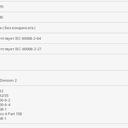
 +70
 +85
 % ( без конденсата )
тствует IEC 60068-2-64
тствует IEC-60068-2-27
X
I Division 2
 32
032/35
000-6-2
000-6-4
368-1
ass A Part 15B
368-1