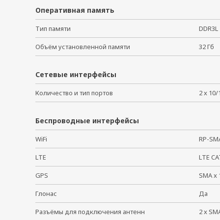
Оперативная память
Тип памяти
DDR3
Объём установленной памяти
32 Г
Сетевые интерфейсы
Количество и тип портов
2 x 10
Беспроводные интерфейсы
WiFi
RP-SM
LTE
LTE C
GPS
SMA x
Глонас
Да
Разъёмы для подключения антенн
2 x S