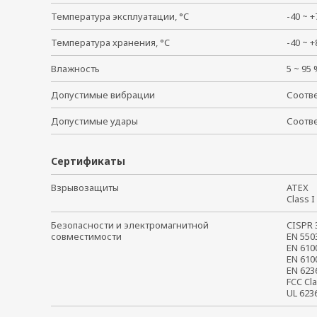
Температура эксплуатации, °C
-40 ~
Температура хранения, °C
-40 ~
Влажность
5 ~ 95
Допустимые вибрации
Соотве
Допустимые удары
Соотве
Сертификаты
Взрывозащиты
ATE
Class 
Безопасности и электромагнитной
CISPR
совместимости
EN 55
EN 61
EN 61
EN 62
FCC Cl
UL 62