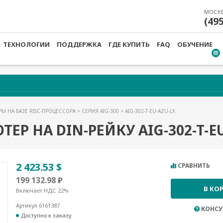
МОСК
(49
ТЕХНОЛОГИИ
ПОДДЕРЖКА
ГДЕ КУПИТЬ
FAQ
ОБУЧЕНИЕ
Ы НА БАЗЕ RISC-ПРОЦЕССОРА
>
СЕРИЯ AIG-300
> AIG-302-T-EU-AZU-LX
Р НА DIN-РЕЙКУ AIG-302-T-EU
2 423.53 $
СРАВНИТЬ
199 132.98 ₽
В КО
Включает НДС 22%
Артикул 6161387
КОНСУ
Доступно к заказу