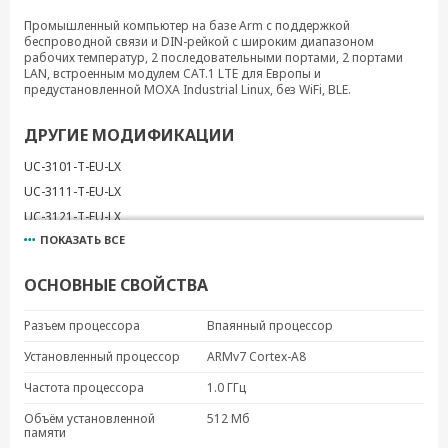
Промышленный компьютер на базе Arm с поддержкой
беспроводной связи и DIN-рейкой с широким диапазоном
рабочих температур, 2 последовательными портами, 2 портами
LAN, встроенным модулем CAT.1 LTE для Европы и
предустановленной MOXA Industrial Linux, без WiFi, BLE.
ДРУГИЕ МОДИФИКАЦИИ
UC-3101-T-EU-LX
UC-3111-T-EU-LX
UC-3121-T-EU-LX
ПОКАЗАТЬ ВСЕ
ОСНОВНЫЕ СВОЙСТВА
Разъем процессора
Впаянный процессор
Установленный процессор
ARMv7 Cortex-A8
Частота процессора
1.0 ГГц
Объём установленной
512 Мб
памяти