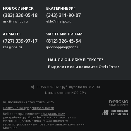
НОВОСИБИРСК
ЕКАТЕРИНБУРГ
(383) 330-05-18
(343) 311-90-07
nsk@nnz-ipc.ru
ekb@nnz-ipc.ru
АЛМАТЫ
ЧАСТНЫМ ЛИЦАМ
(727) 339-97-17
(812) 326-45-54
kaz@nnz.ru
ipc-shopping@nnz.ru
НАШЛИ ОШИБКУ В ТЕКСТЕ?
Выделите ее и нажмите Ctrl+Enter
1 USD = 82.1665 руб. (курс на 08.08.2026)
Цены включают НДС 22%
© Ниеншанц-Автоматика, 2026
Политика конфиденциальности
Веб-сайт принадлежит
официальному
дистрибьютору Moxa Inc. в России
, компании
Ниеншанц-Автоматика. MOXA является
зарегистрированным товарным знаком компании
Moxa Inc.