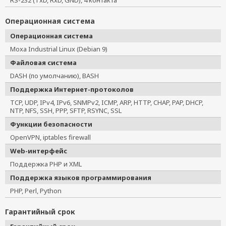
RS-232 (TxD, RxD, GND), 4 контакта
Операционная система
Операционная система
Moxa Industrial Linux (Debian 9)
Файловая система
DASH (по умолчанию), BASH
Поддержка Интернет-протоколов
TCP, UDP, IPv4, IPv6, SNMPv2, ICMP, ARP, HTTP, CHAP, PAP, DHCP,
NTP, NFS, SSH, PPP, SFTP, RSYNC, SSL
Функции безопасности
OpenVPN, iptables firewall
Web-интерфейс
Поддержка PHP и XML
Поддержка языков программирования
PHP, Perl, Python
Гарантийный срок