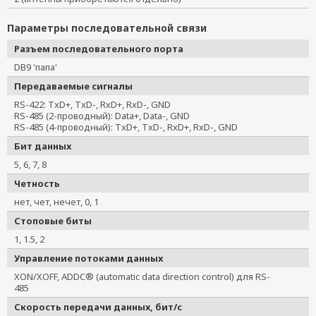
Параметры последовательной связи
Разъем последовательного порта
DB9 'папа'
Передаваемые сигналы
RS-422: TxD+, TxD-, RxD+, RxD-, GND
RS-485 (2-проводный): Data+, Data-, GND
RS-485 (4-проводный): TxD+, TxD-, RxD+, RxD-, GND
Бит данных
5, 6, 7, 8
Четность
нет, чет, нечет, 0, 1
Стоповые биты
1, 1.5, 2
Управление потоками данных
XON/XOFF, ADDC® (automatic data direction control) для RS-
485
Скорость передачи данных, бит/с