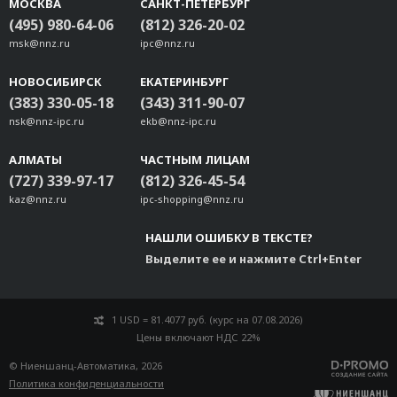
МОСКВА
САНКТ-ПЕТЕРБУРГ
(495) 980-64-06
(812) 326-20-02
msk@nnz.ru
ipc@nnz.ru
НОВОСИБИРСК
ЕКАТЕРИНБУРГ
(383) 330-05-18
(343) 311-90-07
nsk@nnz-ipc.ru
ekb@nnz-ipc.ru
АЛМАТЫ
ЧАСТНЫМ ЛИЦАМ
(727) 339-97-17
(812) 326-45-54
kaz@nnz.ru
ipc-shopping@nnz.ru
НАШЛИ ОШИБКУ В ТЕКСТЕ?
Выделите ее и нажмите Ctrl+Enter
1 USD = 81.4077 руб. (курс на 07.08.2026)
Цены включают НДС 22%
© Ниеншанц-Автоматика, 2026
Политика конфиденциальности