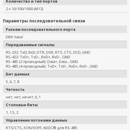
Количество и тип портов
2 x 10/100/1000 (M12)
Параметры последовательной связи
Разъем последовательного порта
DB9 'папа'
Передаваемые сигналы
RS-232: TxD, RxD, DTR, DSR, RTS, CTS, DCD, GND
RS-422: TxD+, TxD-, RxD+, RxD-, GND
RS-485 (2-проводный): Data+, Data-, GND
RS-485 (4-проводный): TxD+, TxD-, RxD+, RxD-, GND
Бит данных
5, 6, 7, 8
Четность
нет, чет, нечет, 0, 1
Стоповые биты
1, 1.5, 2
Управление потоками данных
RTS/CTS, XON/XOFF, ADDC® для RS-485