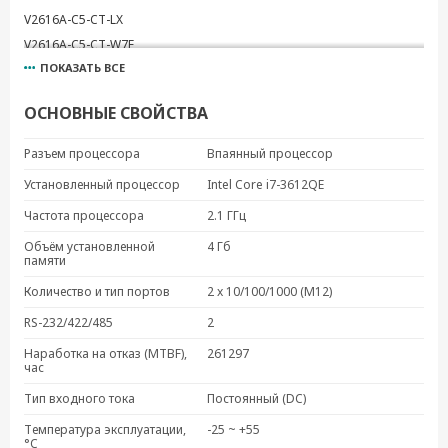
V2616A-C5-CT-LX
V2616A-C5-CT-W7E
ПОКАЗАТЬ ВСЕ
V2616A-C5-LX
V2616A-C5-W7E
ОСНОВНЫЕ СВОЙСТВА
V2616A-C7-CT-T-LX
V2616A-C7-CT-T-W7E
Разъем процессора
Впаянный процессор
V2616A-C7-T
Установленный процессор
Intel Core i7-3612QE
V2616A-C7-T-W7E
Частота процессора
2.1 ГГц
V2616A-C8-CT-LX
V2616A-C8-CT-W7E
Объём установленной
4 Гб
памяти
V2616A-C8-LX
Количество и тип портов
2 x 10/100/1000 (M12)
V2616A-C8-W7E
V2616A-C7-T-LX
RS-232/422/485
2
Наработка на отказ (MTBF),
261297
час
Тип входного тока
Постоянный (DC)
Температура эксплуатации,
-25 ~ +55
°C